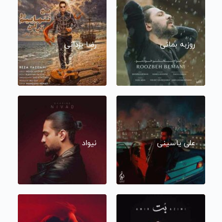
روزبه بمانی
رضا یزدانی
علی یاسینی
نیواد