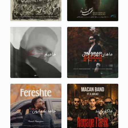
ماهان بهرام خان
حامیم
ماکان بند
حامد همایون