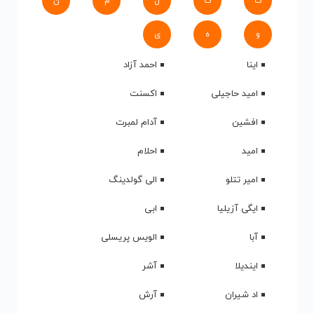
ک
گ
ل
م
ن
و
ه
ی
اینا
احمد آزاد
امید حاجیلی
اکسنت
افشین
آدام لمبرت
امید
احلام
امیر تتلو
الی گولدینگ
ایگی آزیلیا
ابی
آبا
الویس پریسلی
ایندیلا
آشر
اد شیران
آرش