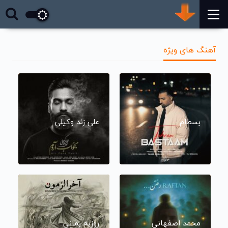
آهنگ های ویژه
بسطام
علی زند وکیلی
محمد اصفهانی
روزبه بمانی