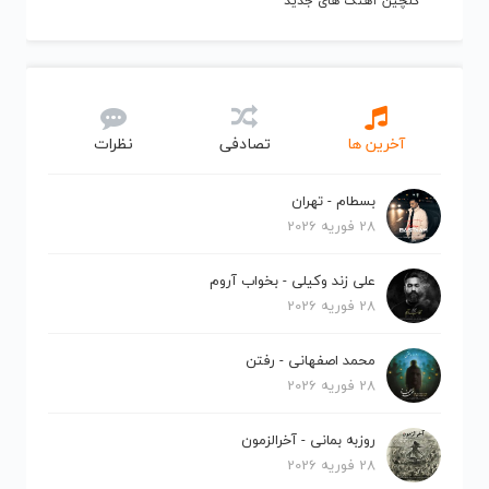
گلچین آهنگ های جدید
آخرین ها
تصادفی
نظرات
بسطام - تهران
28 فوریه 2026
علی زند وکیلی - بخواب آروم
28 فوریه 2026
محمد اصفهانی - رفتن
28 فوریه 2026
روزبه بمانی - آخرالزمون
28 فوریه 2026