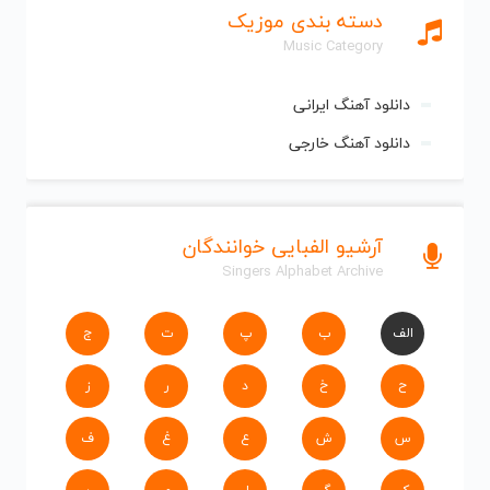
دسته بندی موزیک
Music Category
دانلود آهنگ ایرانی
دانلود آهنگ خارجی
آرشیو الفبایی خوانندگان
Singers Alphabet Archive
الف
ب
پ
ت
ج
ح
خ
د
ر
ز
س
ش
ع
غ
ف