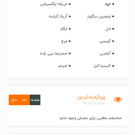
الهه
انریکه ایگلسیاس
ایمجین دراگونز
آریانا گرانده
ادل
ایگلز
آویسی
ایرج
آغاسی
احمدرضا نبی زاده
آلیسیا کیز
امینم
پربازدیدترین
هفته
ماه
سال
Most Visited
متاسفم مطلبی برای نمایش وجود ندارد