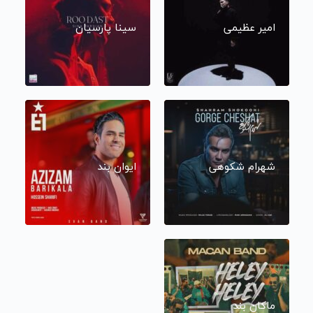
امیر عظیمی
سینا پارسیان
شهرام شکوهی
ایوان بند
ماکان بند