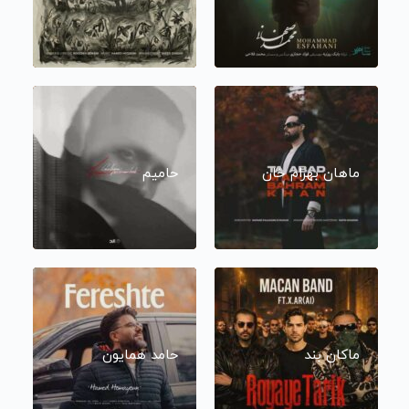
ماهان بهرام خان
حامیم
ماکان بند
حامد همایون