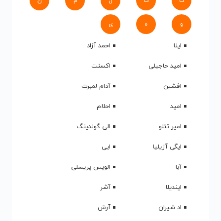
ک
گ
ل
م
ن
و
ه
ی
اینا
احمد آزاد
امید حاجیلی
اکسنت
افشین
آدام لمبرت
امید
احلام
امیر تتلو
الی گولدینگ
ایگی آزیلیا
ابی
آبا
الویس پریسلی
ایندیلا
آشر
اد شیران
آرش