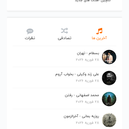
گلچین آهنگ های جدید
آخرین ها
تصادفی
نظرات
بسطام - تهران
28 فوریه 2026
علی زند وکیلی - بخواب آروم
28 فوریه 2026
محمد اصفهانی - رفتن
28 فوریه 2026
روزبه بمانی - آخرالزمون
28 فوریه 2026