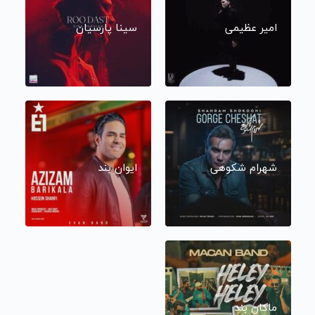
امیر عظیمی
سینا پارسیان
شهرام شکوهی
ایوان بند
ماکان بند