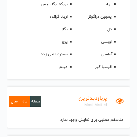
الهه
انریکه ایگلسیاس
ایمجین دراگونز
آریانا گرانده
ادل
ایگلز
آویسی
ایرج
آغاسی
احمدرضا نبی زاده
آلیسیا کیز
امینم
پربازدیدترین
هفته
ماه
سال
Most Visited
متاسفم مطلبی برای نمایش وجود ندارد