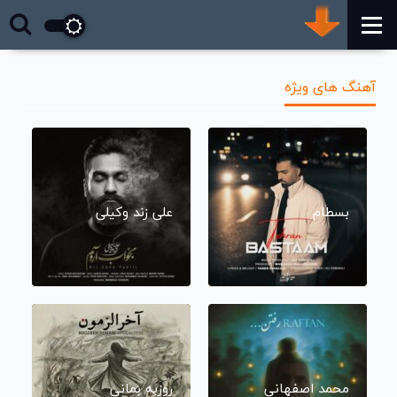
آهنگ های ویژه
بسطام
علی زند وکیلی
محمد اصفهانی
روزبه بمانی