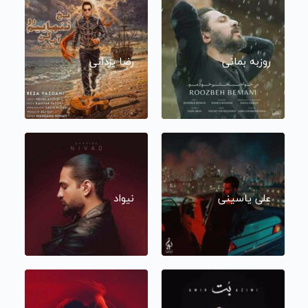
روزبه بمانی
رضا یزدانی
علی یاسینی
نیواد