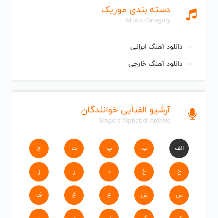
دسته بندی موزیک
Music Category
دانلود آهنگ ایرانی
دانلود آهنگ خارجی
آرشیو الفبایی خوانندگان
Singers Alphabet Archive
الف
ب
پ
ت
ج
ح
خ
د
ر
ز
س
ش
ع
غ
ف