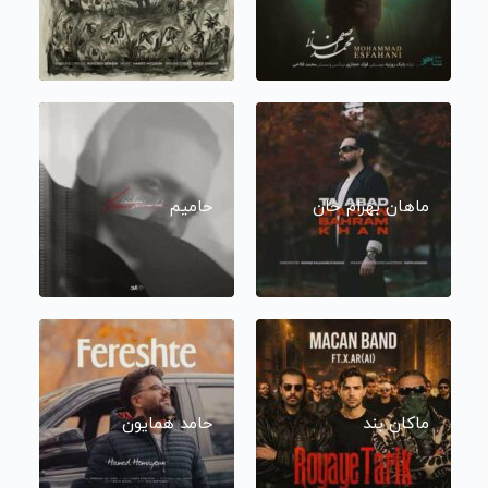
ماهان بهرام خان
حامیم
ماکان بند
حامد همایون