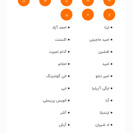
ک
گ
ل
م
ن
و
ه
ی
اینا
احمد آزاد
امید حاجیلی
اکسنت
افشین
آدام لمبرت
امید
احلام
امیر تتلو
الی گولدینگ
ایگی آزیلیا
ابی
آبا
الویس پریسلی
ایندیلا
آشر
اد شیران
آرش