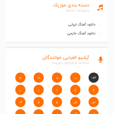
دسته بندی موزیک
Music Category
دانلود آهنگ ایرانی
دانلود آهنگ خارجی
آرشیو الفبایی خوانندگان
Singers Alphabet Archive
الف
ب
پ
ت
ج
ح
خ
د
ر
ز
س
ش
ع
غ
ف