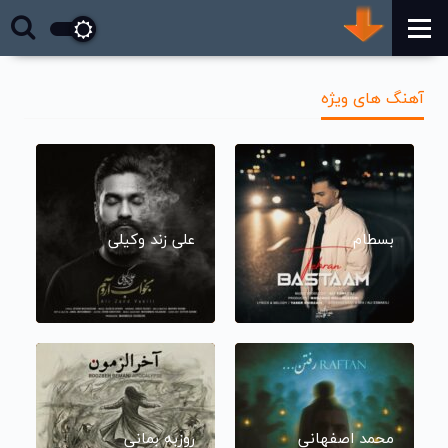
آهنگ های ویژه
بسطام
علی زند وکیلی
محمد اصفهانی
روزبه بمانی