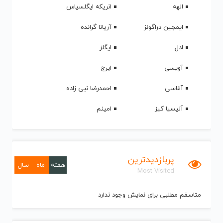
الهه
انریکه ایگلسیاس
ایمجین دراگونز
آریانا گرانده
ادل
ایگلز
آویسی
ایرج
آغاسی
احمدرضا نبی زاده
آلیسیا کیز
امینم
پربازدیدترین
هفته
ماه
سال
Most Visited
متاسفم مطلبی برای نمایش وجود ندارد