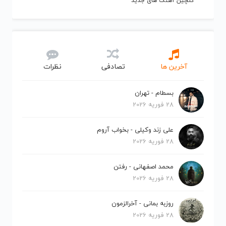
گلچین آهنگ های جدید
آخرین ها
تصادفی
نظرات
بسطام - تهران
28 فوریه 2026
علی زند وکیلی - بخواب آروم
28 فوریه 2026
محمد اصفهانی - رفتن
28 فوریه 2026
روزبه بمانی - آخرالزمون
28 فوریه 2026