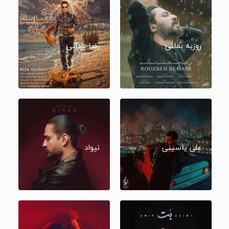
روزبه بمانی
رضا یزدانی
علی یاسینی
نیواد