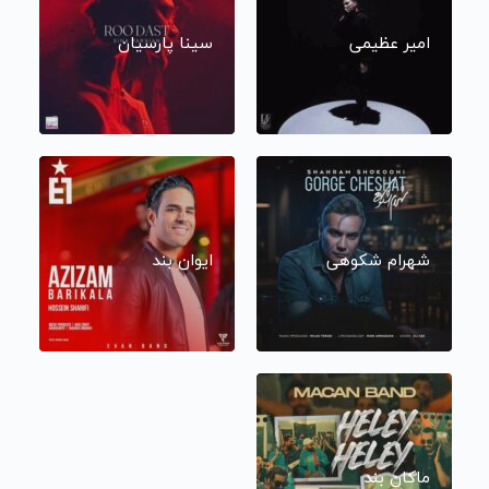
امیر عظیمی
سینا پارسیان
شهرام شکوهی
ایوان بند
ماکان بند