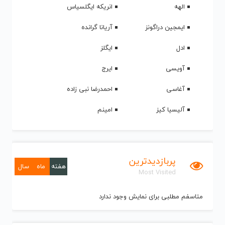
الهه
انریکه ایگلسیاس
ایمجین دراگونز
آریانا گرانده
ادل
ایگلز
آویسی
ایرج
آغاسی
احمدرضا نبی زاده
آلیسیا کیز
امینم
پربازدیدترین
هفته
ماه
سال
Most Visited
متاسفم مطلبی برای نمایش وجود ندارد