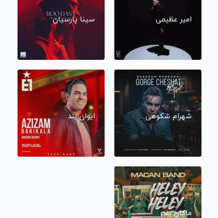
امیر عظیمی
سینا پارسیان
شهرام شکوهی
ایوان بند
ماکان بند