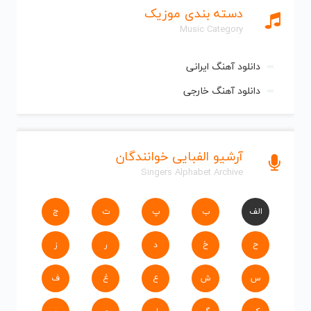
دسته بندی موزیک
Music Category
دانلود آهنگ ایرانی
دانلود آهنگ خارجی
آرشیو الفبایی خوانندگان
Singers Alphabet Archive
الف
ب
پ
ت
ج
ح
خ
د
ر
ز
س
ش
ع
غ
ف