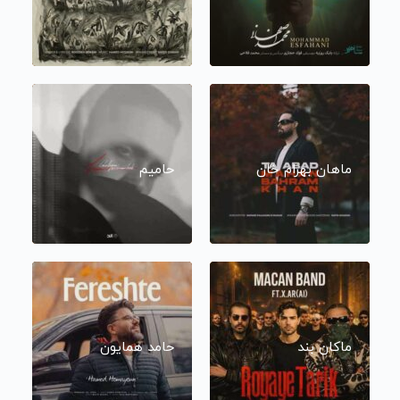
ماهان بهرام خان
حامیم
ماکان بند
حامد همایون