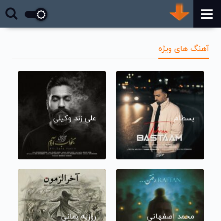
آهنگ های ویژه
بسطام
علی زند وکیلی
محمد اصفهانی
روزبه بمانی