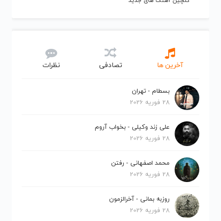
گلچین آهنگ های جدید
آخرین ها
تصادفی
نظرات
بسطام - تهران
28 فوریه 2026
علی زند وکیلی - بخواب آروم
28 فوریه 2026
محمد اصفهانی - رفتن
28 فوریه 2026
روزبه بمانی - آخرالزمون
28 فوریه 2026