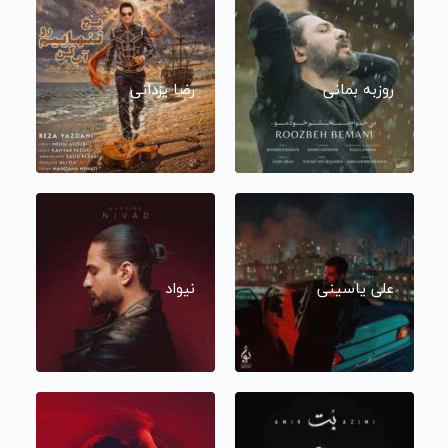
روزبه بمانی
رضا یزدانی
علی یاسینی
نیواد