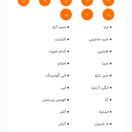
ک
گ
ل
م
ن
و
ه
ی
اینا
احمد آزاد
امید حاجیلی
اکسنت
افشین
آدام لمبرت
امید
احلام
امیر تتلو
الی گولدینگ
ایگی آزیلیا
ابی
آبا
الویس پریسلی
ایندیلا
آشر
اد شیران
آرش