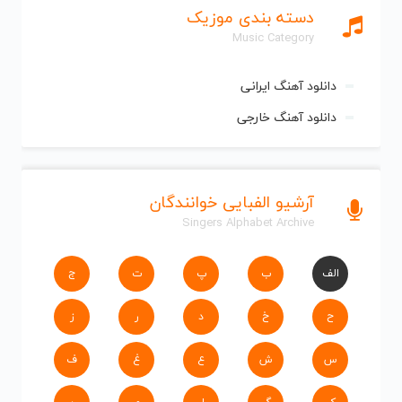
دسته بندی موزیک
Music Category
دانلود آهنگ ایرانی
دانلود آهنگ خارجی
آرشیو الفبایی خوانندگان
Singers Alphabet Archive
الف
ب
پ
ت
ج
ح
خ
د
ر
ز
س
ش
ع
غ
ف