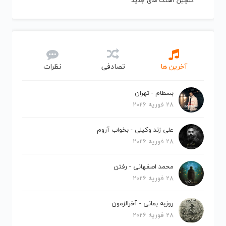
گلچین آهنگ های جدید
آخرین ها
تصادفی
نظرات
بسطام - تهران
28 فوریه 2026
علی زند وکیلی - بخواب آروم
28 فوریه 2026
محمد اصفهانی - رفتن
28 فوریه 2026
روزبه بمانی - آخرالزمون
28 فوریه 2026