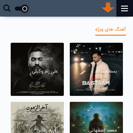
آهنگ های ویژه
بسطام
علی زند وکیلی
محمد اصفهانی
روزبه بمانی