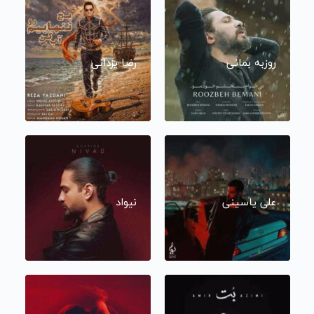
روزبه بمانی
رضا یزدانی
علی یاسینی
نیواد