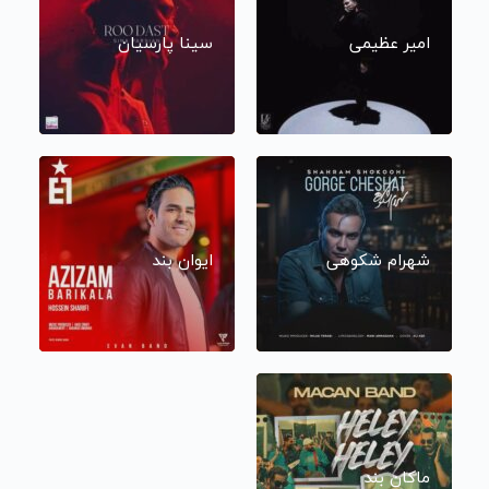
امیر عظیمی
سینا پارسیان
شهرام شکوهی
ایوان بند
ماکان بند