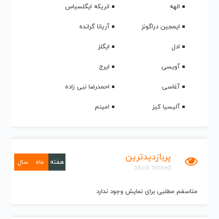
الهه
انریکه ایگلسیاس
ایمجین دراگونز
آریانا گرانده
ادل
ایگلز
آویسی
ایرج
آغاسی
احمدرضا نبی زاده
آلیسیا کیز
امینم
پربازدیدترین
هفته
ماه
سال
Most Visited
متاسفم مطلبی برای نمایش وجود ندارد