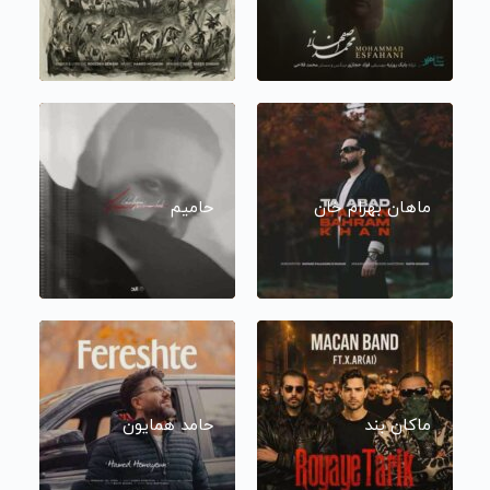
ماهان بهرام خان
حامیم
ماکان بند
حامد همایون