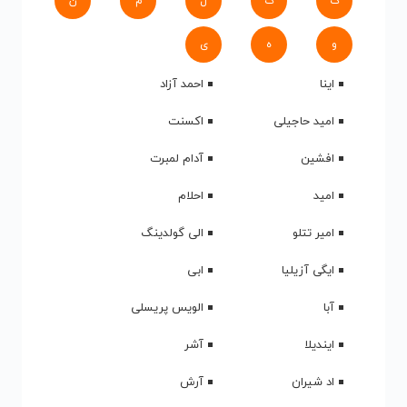
ک
گ
ل
م
ن
و
ه
ی
اینا
احمد آزاد
امید حاجیلی
اکسنت
افشین
آدام لمبرت
امید
احلام
امیر تتلو
الی گولدینگ
ایگی آزیلیا
ابی
آبا
الویس پریسلی
ایندیلا
آشر
اد شیران
آرش