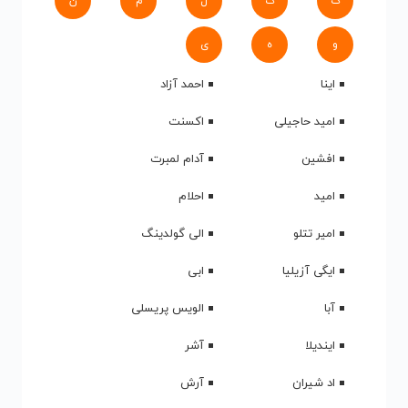
ک
گ
ل
م
ن
و
ه
ی
اینا
احمد آزاد
امید حاجیلی
اکسنت
افشین
آدام لمبرت
امید
احلام
امیر تتلو
الی گولدینگ
ایگی آزیلیا
ابی
آبا
الویس پریسلی
ایندیلا
آشر
اد شیران
آرش