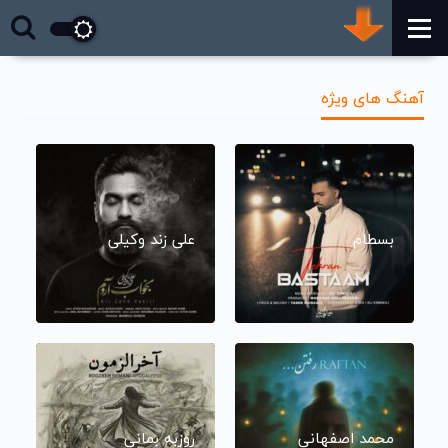
آهنگ های ویژه
بسطام
علی زند وکیلی
محمد اصفهانی
روزبه بمانی