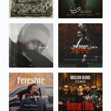
ماهان بهرام خان
حامیم
ماکان بند
حامد همایون