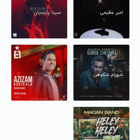
امیر عظیمی
سینا پارسیان
شهرام شکوهی
ایوان بند
ماکان بند