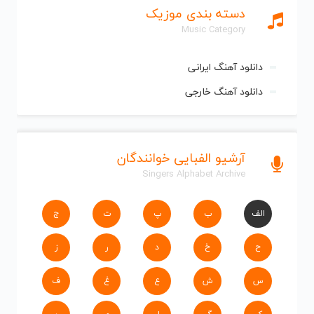
دسته بندی موزیک
Music Category
دانلود آهنگ ایرانی
دانلود آهنگ خارجی
آرشیو الفبایی خوانندگان
Singers Alphabet Archive
الف
ب
پ
ت
ج
ح
خ
د
ر
ز
س
ش
ع
غ
ف