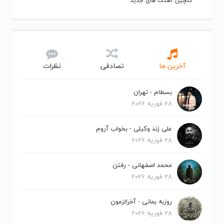
گلچین آهنگ های جدید
آخرین ها
تصادفی
نظرات
بسطام - تهران
28 فوریه 2026
علی زند وکیلی - بخواب آروم
28 فوریه 2026
محمد اصفهانی - رفتن
28 فوریه 2026
روزبه بمانی - آخرالزمون
28 فوریه 2026