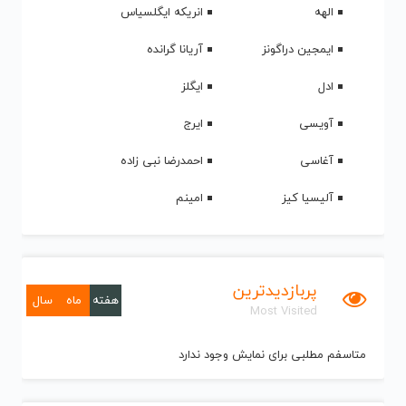
الهه
انریکه ایگلسیاس
ایمجین دراگونز
آریانا گرانده
ادل
ایگلز
آویسی
ایرج
آغاسی
احمدرضا نبی زاده
آلیسیا کیز
امینم
پربازدیدترین
هفته
ماه
سال
Most Visited
متاسفم مطلبی برای نمایش وجود ندارد