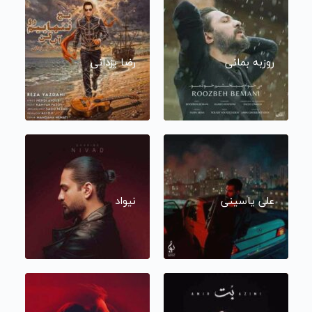
روزبه بمانی
رضا یزدانی
علی یاسینی
نیواد