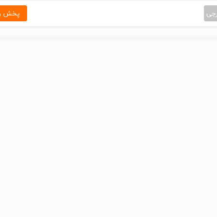
رجی
پخش و 