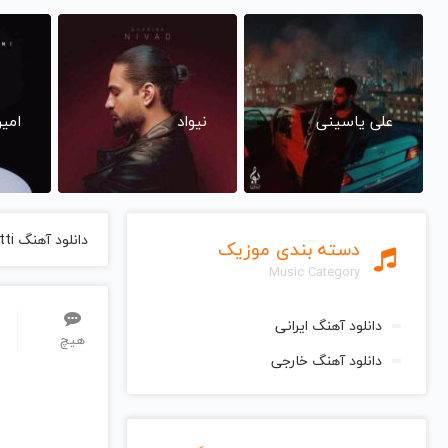
علی یاسینی
نیواد
امی
دانلود آهنگ Confetti از Hilary Duff هیلاری داف
دسته بندی موزیک
Music Category
دانلود آهنگ ایرانی
هیچ
دانلود آهنگ خارجی