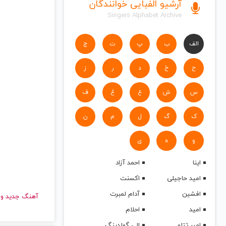
آرشیو الفبایی خوانندگان
Singers Alphabet Archive
الف
ب
پ
ت
ج
ح
خ
د
ر
ز
س
ش
ع
غ
ف
ک
گ
ل
م
ن
و
ه
ی
اینا
احمد آزاد
امید حاجیلی
اکسنت
افشین
آدام لمبرت
آهنگ جدید
امید
احلام
امیر تتلو
الی گولدینگ