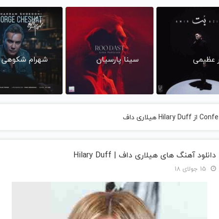
ر عظیمی
سینا پارسیان
شهرام شکوهی
دانلود آهنگ های هیلاری داف | Hilary Duff
15 جولای 18