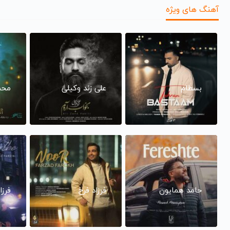
آهنگ های ویژه
بسطام
علی زند وکیلی
محم
حامد همایون
فرزاد فرخ
فرزا