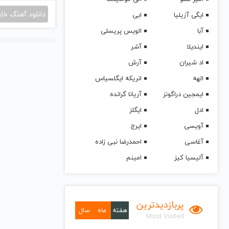
دانلود آهنگ خا
ایگی آزیلیا
ابی
آبا
الویس پریسلی
ایندیلا
آشر
اد شیران
آرش
الهه
انریکه ایگلسیاس
ایمجین دراگونز
آریانا گرانده
ادل
ایگلز
آویسی
ایرج
آغاسی
احمدرضا نبی زاده
آلیسیا کیز
امینم
پربازدیدترین
هفته
ماه
سال
Most Visited