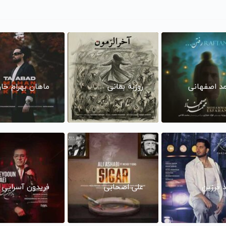
د اصفهانی
روزبه بمانی
ماهان بهرام خا
د فرزین
علی اصحابی
فریدون آسرایی