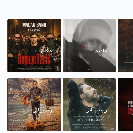
ن
حامیم
ماکان بند
روزبه بمانی
رضا یزدانی