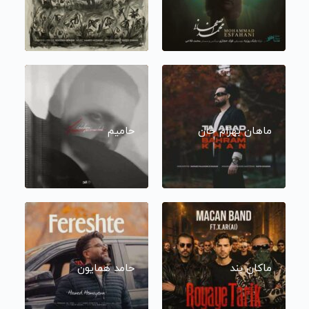
ماهان بهرام خان
حامیم
ماکان بند
حامد همایون