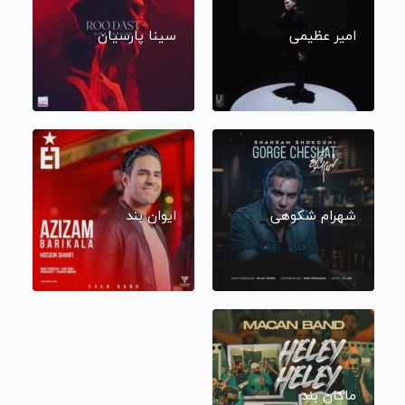
امیر عظیمی
سینا پارسیان
شهرام شکوهی
ایوان بند
ماکان بند