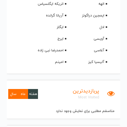
الهه
انریکه ایگلسیاس
ایمجین دراگونز
آریانا گرانده
ادل
ایگلز
آویسی
ایرج
آغاسی
احمدرضا نبی زاده
آلیسیا کیز
امینم
پربازدیدترین
هفته
ماه
سال
Most Visited
متاسفم مطلبی برای نمایش وجود ندارد