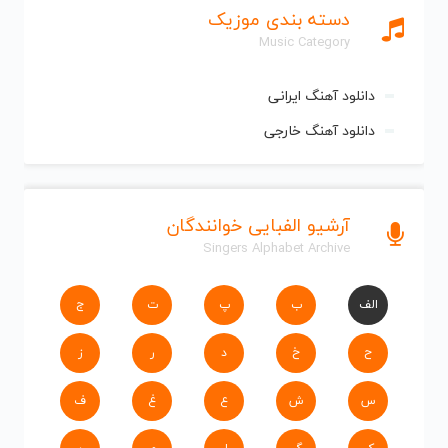
دسته بندی موزیک
Music Category
دانلود آهنگ ایرانی
دانلود آهنگ خارجی
آرشیو الفبایی خوانندگان
Singers Alphabet Archive
الف
ب
پ
ت
ج
ح
خ
د
ر
ز
س
ش
ع
غ
ف