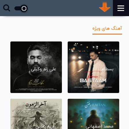
آهنگ های ویژه
بسطام
علی زند وکیلی
محمد اصفهانی
روزبه بمانی