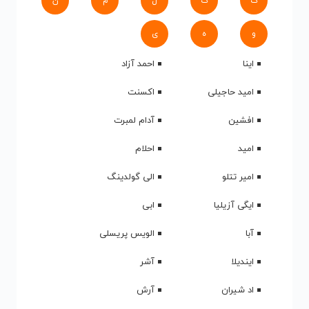
ک
گ
ل
م
ن
و
ه
ی
اینا
احمد آزاد
امید حاجیلی
اکسنت
افشین
آدام لمبرت
امید
احلام
امیر تتلو
الی گولدینگ
ایگی آزیلیا
ابی
آبا
الویس پریسلی
ایندیلا
آشر
اد شیران
آرش