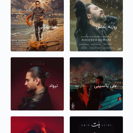
روزبه بمانی
رضا یزدانی
علی یاسینی
نیواد