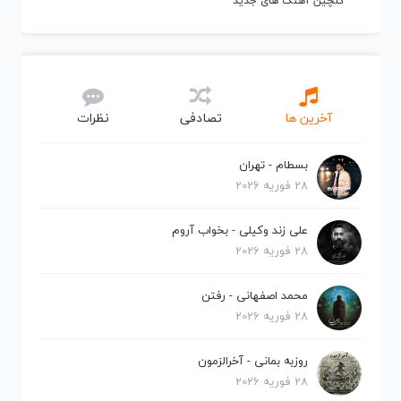
گلچین آهنگ های جدید
آخرین ها
تصادفی
نظرات
بسطام - تهران
28 فوریه 2026
علی زند وکیلی - بخواب آروم
28 فوریه 2026
محمد اصفهانی - رفتن
28 فوریه 2026
روزبه بمانی - آخرالزمون
28 فوریه 2026