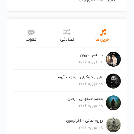
گلچین آهنگ های جدید
آخرین ها
تصادفی
نظرات
بسطام - تهران
28 فوریه 2026
علی زند وکیلی - بخواب آروم
28 فوریه 2026
محمد اصفهانی - رفتن
28 فوریه 2026
روزبه بمانی - آخرالزمون
28 فوریه 2026