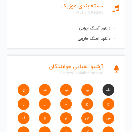
دسته بندی موزیک
Music Category
دانلود آهنگ ایرانی
دانلود آهنگ خارجی
آرشیو الفبایی خوانندگان
Singers Alphabet Archive
الف
ب
پ
ت
ج
ح
خ
د
ر
ز
س
ش
ع
غ
ف