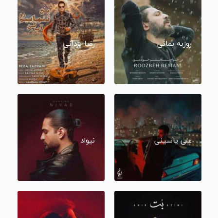
روزبه بمانی
رضا یزدانی
علی یاسینی
نیواد