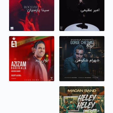
امیر عظیمی
سینا پارسیان
شهرام شکوهی
ایوان بند
ماکان بند