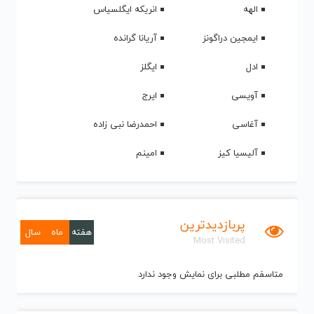
الهه
انریکه ایگلسیاس
ایمجین دراگونز
آریانا گرانده
ادل
ایگلز
آویسی
ایرج
آغاسی
احمدرضا نبی زاده
آلیسیا کیز
امینم
پربازدیدترین
هفته
ماه
سال
Most Visited
متاسفم مطلبی برای نمایش وجود ندارد