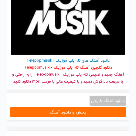
دانلود آهنگ های تله پاپ موزیک | Telepopmusik
دانلود گلچین آهنگ تله پاپ موزیک • Telepopmusik
آهنگ جدید
و قدیمی تله پاپ موزیک | Telepopmusik را به راحتی و
با سرعت بالا گوش دهید و با کیفیت عالی با فرمت mp3 دانلود کنید
دانلود آهنگ خارجی
پخش و دانلود آهنگ