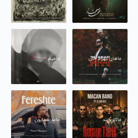
ماهان بهرام خان
حامیم
ماکان بند
حامد همایون