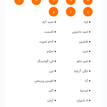
ک
گ
ل
م
ن
و
ه
ی
اینا
احمد آزاد
امید حاجیلی
اکسنت
افشین
آدام لمبرت
امید
احلام
امیر تتلو
الی گولدینگ
ایگی آزیلیا
ابی
آبا
الویس پریسلی
ایندیلا
آشر
اد شیران
آرش