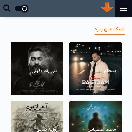
آهنگ های ویژه
بسطام
علی زند وکیلی
محمد اصفهانی
روزبه بمانی