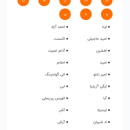
ک
گ
ل
م
ن
و
ه
ی
اینا
احمد آزاد
امید حاجیلی
اکسنت
افشین
آدام لمبرت
امید
احلام
امیر تتلو
الی گولدینگ
ایگی آزیلیا
ابی
آبا
الویس پریسلی
ایندیلا
آشر
اد شیران
آرش