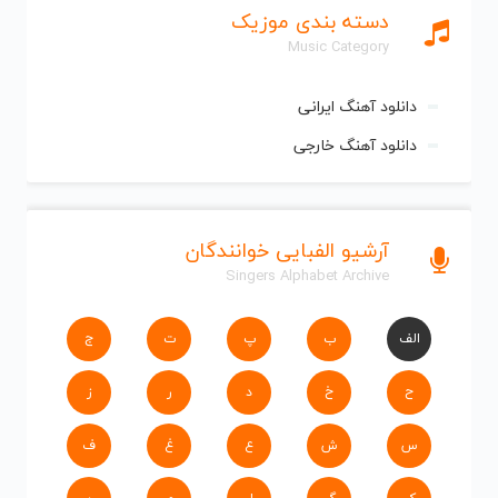
دسته بندی موزیک
Music Category
دانلود آهنگ ایرانی
دانلود آهنگ خارجی
آرشیو الفبایی خوانندگان
Singers Alphabet Archive
الف
ب
پ
ت
ج
ح
خ
د
ر
ز
س
ش
ع
غ
ف