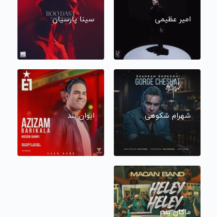
امیر عظیمی
سینا پارسیان
شهرام شکوهی
ایوان بند
ماکان بند