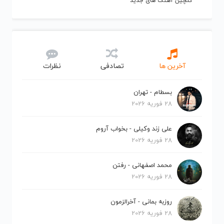
گلچین آهنگ های جدید
آخرین ها
تصادفی
نظرات
بسطام - تهران
28 فوریه 2026
علی زند وکیلی - بخواب آروم
28 فوریه 2026
محمد اصفهانی - رفتن
28 فوریه 2026
روزبه بمانی - آخرالزمون
28 فوریه 2026