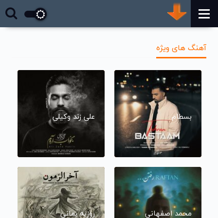
آهنگ های ویژه
بسطام
علی زند وکیلی
محمد اصفهانی
روزبه بمانی