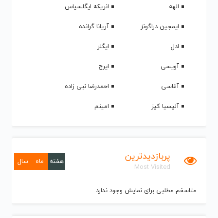
الهه
انریکه ایگلسیاس
ایمجین دراگونز
آریانا گرانده
ادل
ایگلز
آویسی
ایرج
آغاسی
احمدرضا نبی زاده
آلیسیا کیز
امینم
پربازدیدترین
هفته
ماه
سال
Most Visited
متاسفم مطلبی برای نمایش وجود ندارد