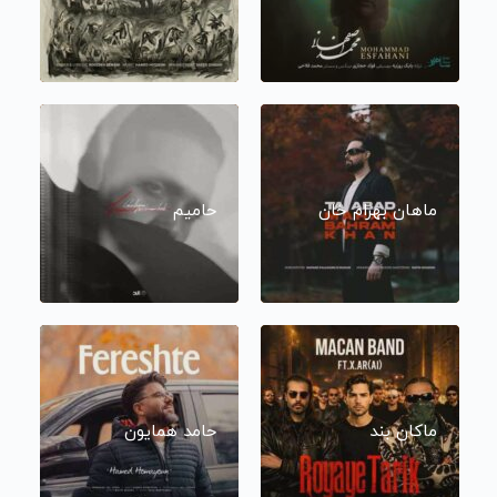
ماهان بهرام خان
حامیم
ماکان بند
حامد همایون