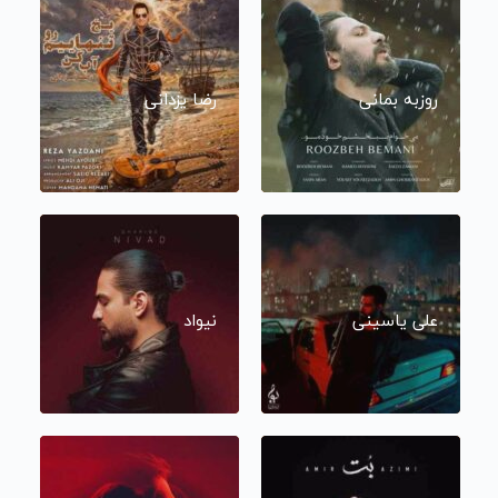
روزبه بمانی
رضا یزدانی
علی یاسینی
نیواد