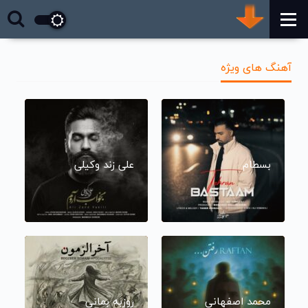
آهنگ های ویژه
بسطام
علی زند وکیلی
محمد اصفهانی
روزبه بمانی