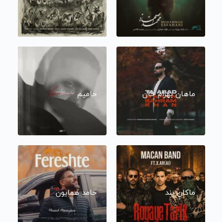
ماهان بهرام خان
حامیم
ماکان بند
حامد همایون