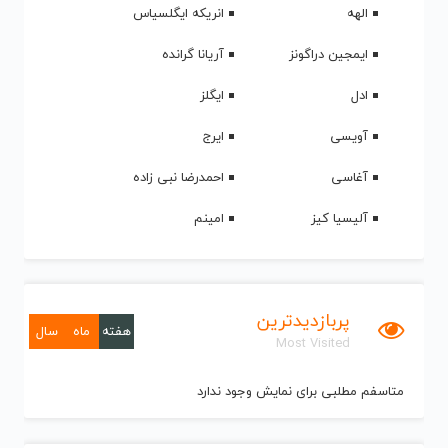
الهه
انریکه ایگلسیاس
ایمجین دراگونز
آریانا گرانده
ادل
ایگلز
آویسی
ایرج
آغاسی
احمدرضا نبی زاده
آلیسیا کیز
امینم
پربازدیدترین
هفته
ماه
سال
Most Visited
متاسفم مطلبی برای نمایش وجود ندارد