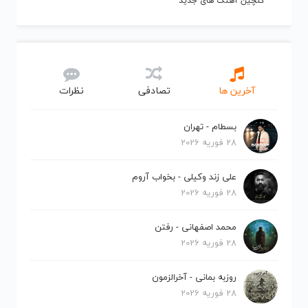
گلچین آهنگ های جدید
آخرین ها
تصادفی
نظرات
بسطام - تهران
28 فوریه 2026
علی زند وکیلی - بخواب آروم
28 فوریه 2026
محمد اصفهانی - رفتن
28 فوریه 2026
روزبه بمانی - آخرالزمون
28 فوریه 2026