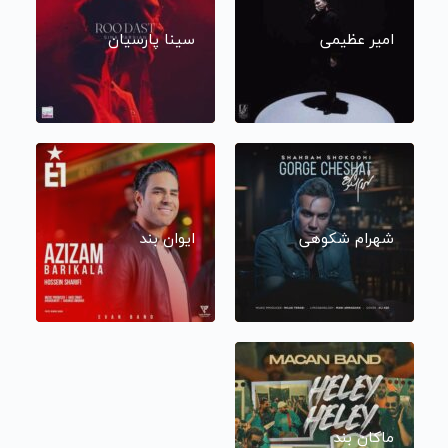
امیر عظیمی
سینا پارسیان
شهرام شکوهی
ایوان بند
ماکان بند