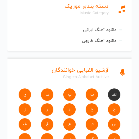
دسته بندی موزیک
Music Category
دانلود آهنگ ایرانی
دانلود آهنگ خارجی
آرشیو الفبایی خوانندگان
Singers Alphabet Archive
الف
ب
پ
ت
ج
ح
خ
د
ر
ز
س
ش
ع
غ
ف