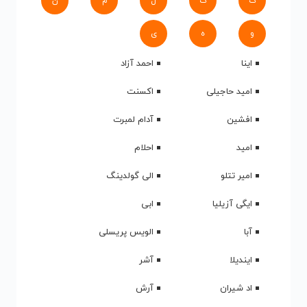
ک
گ
ل
م
ن
و
ه
ی
اینا
احمد آزاد
امید حاجیلی
اکسنت
افشین
آدام لمبرت
امید
احلام
امیر تتلو
الی گولدینگ
ایگی آزیلیا
ابی
آبا
الویس پریسلی
ایندیلا
آشر
اد شیران
آرش