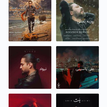
روزبه بمانی
رضا یزدانی
علی یاسینی
نیواد