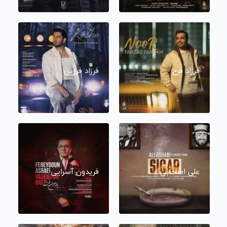
فرزاد فرخ
فرزاد فرزین
علی اصحابی
فریدون آسرایی