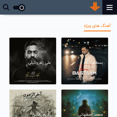
آهنگ های ویژه
بسطام
علی زند وکیلی
محمد اصفهانی
روزبه بمانی