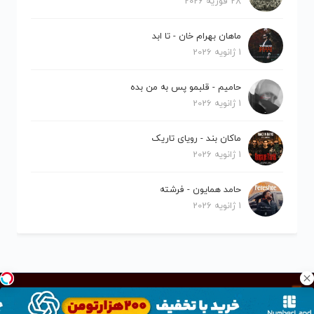
28 فوریه 2026
ماهان بهرام خان - تا ابد
1 ژانویه 2026
حامیم - قلبمو پس به من بده
1 ژانویه 2026
ماکان بند - رویای تاریک
1 ژانویه 2026
حامد همایون - فرشته
1 ژانویه 2026
کلیه حقوق برای نیلو موزیک محفوظ است.