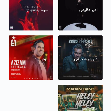
امیر عظیمی
سینا پارسیان
شهرام شکوهی
ایوان بند
ماکان بند