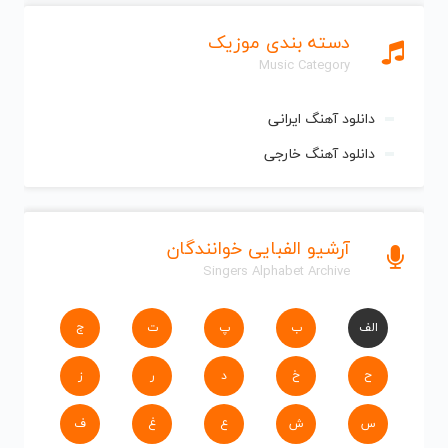
دسته بندی موزیک
Music Category
دانلود آهنگ ایرانی
دانلود آهنگ خارجی
آرشیو الفبایی خوانندگان
Singers Alphabet Archive
الف
ب
پ
ت
ج
ح
خ
د
ر
ز
س
ش
ع
غ
ف