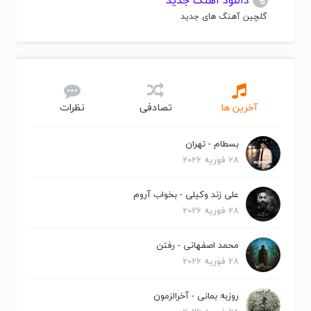
دانلود آهنگ جدید
گلچین آهنگ های جدید
آخرین ها
تصادفی
نظرات
بسطام - تهران
28 فوریه 2026
علی زند وکیلی - بخواب آروم
28 فوریه 2026
محمد اصفهانی - رفتن
28 فوریه 2026
روزبه بمانی - آخرالزمون