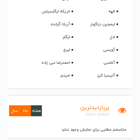
الهه
انریکه ایگلسیاس
ایمجین دراگونز
آریانا گرانده
ادل
ایگلز
آویسی
ایرج
آغاسی
احمدرضا نبی زاده
آلیسیا کیز
امینم
پربازدیدترین
هفته
ماه
سال
Most Visited
متاسفم مطلبی برای نمایش وجود ندارد