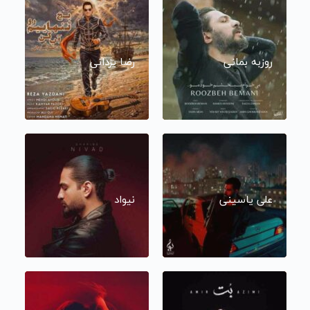
روزبه بمانی
رضا یزدانی
علی یاسینی
نیواد