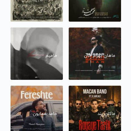
ماهان بهرام خان
حامیم
ماکان بند
حامد همایون