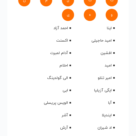
ک
گ
ل
م
ن
و
ه
ی
اینا
احمد آزاد
امید حاجیلی
اکسنت
افشین
آدام لمبرت
امید
احلام
امیر تتلو
الی گولدینگ
ایگی آزیلیا
ابی
آبا
الویس پریسلی
ایندیلا
آشر
اد شیران
آرش