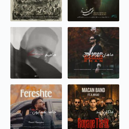
ماهان بهرام خان
حامیم
ماکان بند
حامد همایون