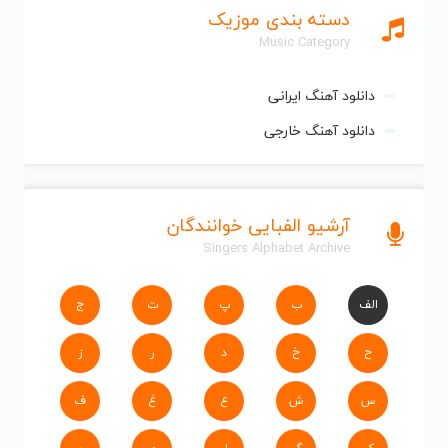
دسته بندی موزیک
Music Category
دانلود آهنگ ایرانی
دانلود آهنگ خارجی
آرشیو الفبایی خوانندگان
Singers Alphabet Archive
الف
ب
پ
ت
ج
ح
خ
د
ر
ز
س
ش
ع
غ
ف