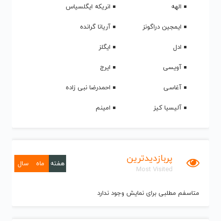
الهه
انریکه ایگلسیاس
ایمجین دراگونز
آریانا گرانده
ادل
ایگلز
آویسی
ایرج
آغاسی
احمدرضا نبی زاده
آلیسیا کیز
امینم
پربازدیدترین
هفته
ماه
سال
Most Visited
متاسفم مطلبی برای نمایش وجود ندارد