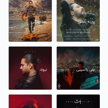
روزبه بمانی
رضا یزدانی
علی یاسینی
نیواد