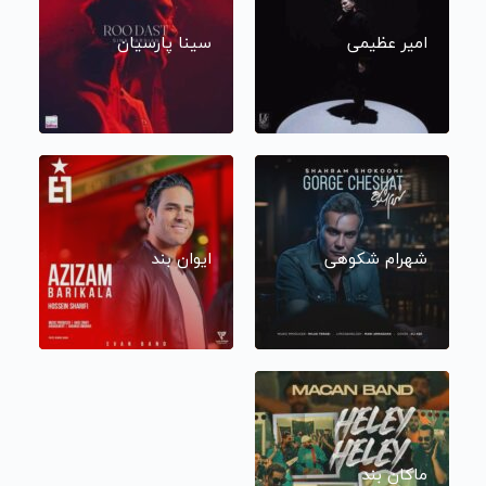
امیر عظیمی
سینا پارسیان
شهرام شکوهی
ایوان بند
ماکان بند