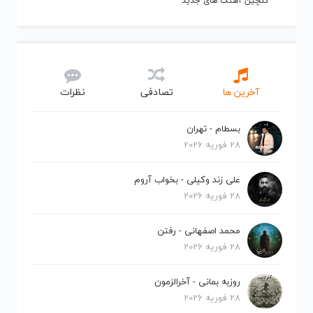
گلچین آهنگ های جدید
آخرین ها
تصادفی
نظرات
بسطام - تهران
28 فوریه 2026
علی زند وکیلی - بخواب آروم
28 فوریه 2026
محمد اصفهانی - رفتن
28 فوریه 2026
روزبه بمانی - آخرالزمون
28 فوریه 2026