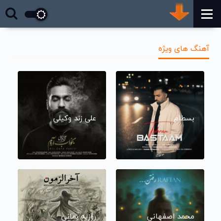
آهنگ های ویژه
بسطام
علی زند وکیلی
محمد اصفهانی
روزبه بمانی