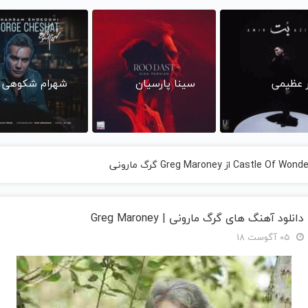
ر عظیمی
سینا پارسیان
شهرام شکوهی
دانلود آهنگ های گرگ مارونی | Greg Maroney
05 آگوست 18