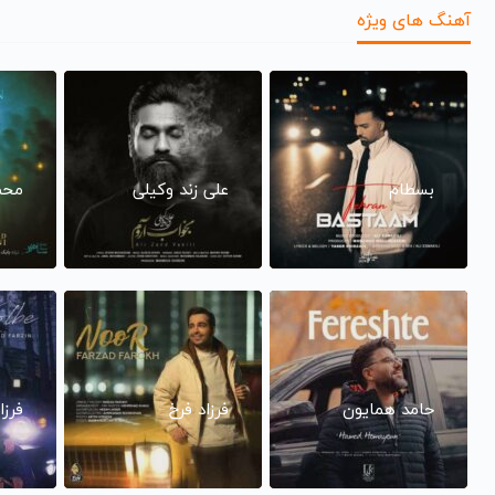
آهنگ های ویژه
بسطام
علی زند وکیلی
محم
حامد همایون
فرزاد فرخ
فرزا