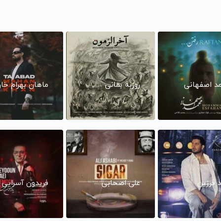
د اصفهانی
روزبه بمانی
ماهان بهرام خا
د فرزین
علی اصحابی
فریدون آسرایی