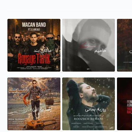
ن
حامیم
ماکان بند
روزبه بمانی
رضا یزدانی