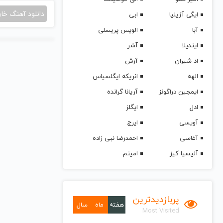
دانلود آهنگ خا
ایگی آزیلیا
ابی
آبا
الویس پریسلی
ایندیلا
آشر
اد شیران
آرش
الهه
انریکه ایگلسیاس
ایمجین دراگونز
آریانا گرانده
ادل
ایگلز
آویسی
ایرج
آغاسی
احمدرضا نبی زاده
آلیسیا کیز
امینم
پربازدیدترین
هفته
ماه
سال
Most Visited