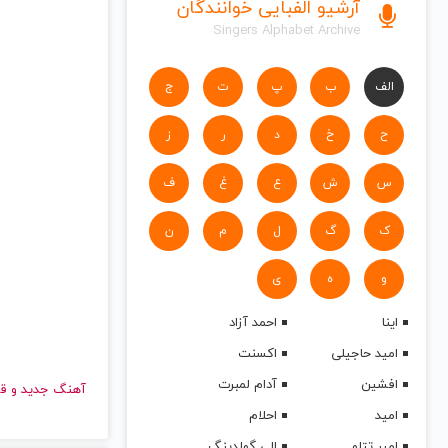
آرشیو الفبایی خوانندگان
Singers Alphabet Archive
الف
ب
پ
ت
ج
ح
خ
د
ر
ز
س
ش
ع
غ
ف
ک
گ
ل
م
ن
و
ه
ی
اینا
احمد آزاد
امید حاجیلی
اکسنت
افشین
آدام لمبرت
آهنگ جدید
امید
احلام
امیر تتلو
الی گولدینگ