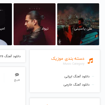
علی یاسینی
نیواد
امی
دانلود آهنگ Castle Of Wonders از Greg Maroney گرگ مارونی
دسته بندی موزیک
Music Category
دانلود آهنگ ایرانی
هیچ
دانلود آهنگ خارجی