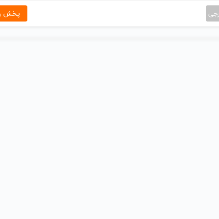
رجی
پخش و 