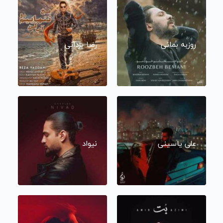
روزبه بمانی
رضا یزدانی
علی یاسینی
نیواد