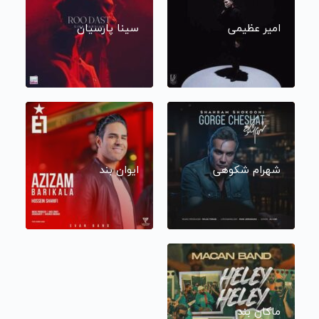
امیر عظیمی
سینا پارسیان
شهرام شکوهی
ایوان بند
ماکان بند