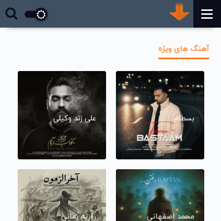
آهنگ های ویژه
بسطام
علی زند وکیلی
محمد اصفهانی
روزبه بمانی