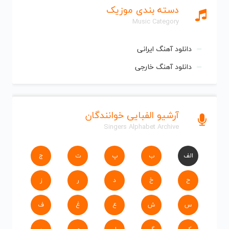
دسته بندی موزیک
Music Category
دانلود آهنگ ایرانی
دانلود آهنگ خارجی
آرشیو الفبایی خوانندگان
Singers Alphabet Archive
الف
ب
پ
ت
ج
ح
خ
د
ر
ز
س
ش
ع
غ
ف