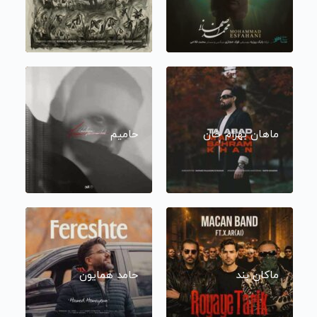
ماهان بهرام خان
حامیم
ماکان بند
حامد همایون