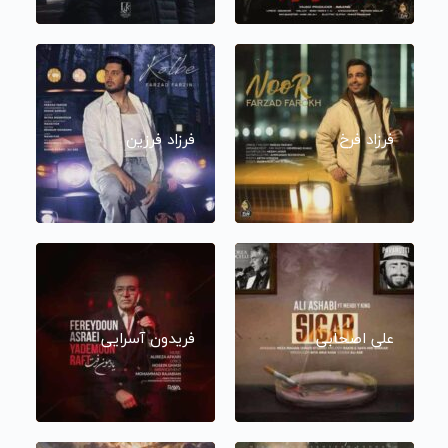
فرزاد فرخ
فرزاد فرزین
علی اصحابی
فریدون آسرایی