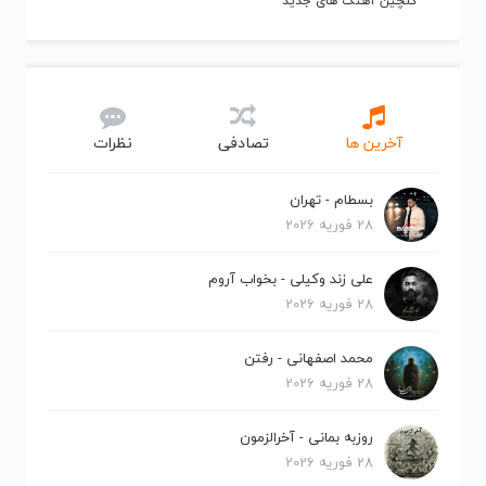
گلچین آهنگ های جدید
آخرین ها
تصادفی
نظرات
بسطام - تهران
28 فوریه 2026
علی زند وکیلی - بخواب آروم
28 فوریه 2026
محمد اصفهانی - رفتن
28 فوریه 2026
روزبه بمانی - آخرالزمون
28 فوریه 2026