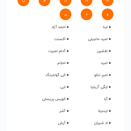
ک
گ
ل
م
ن
و
ه
ی
اینا
احمد آزاد
امید حاجیلی
اکسنت
افشین
آدام لمبرت
امید
احلام
امیر تتلو
الی گولدینگ
ایگی آزیلیا
ابی
آبا
الویس پریسلی
ایندیلا
آشر
اد شیران
آرش