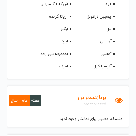
الهه
انریکه ایگلسیاس
ایمجین دراگونز
آریانا گرانده
ادل
ایگلز
آویسی
ایرج
آغاسی
احمدرضا نبی زاده
آلیسیا کیز
امینم
پربازدیدترین
هفته
ماه
سال
Most Visited
متاسفم مطلبی برای نمایش وجود ندارد