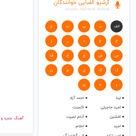
آرشیو الفبایی خوانندگان
Singers Alphabet Archive
الف
ب
پ
ت
ج
ح
خ
د
ر
ز
س
ش
ع
غ
ف
ک
گ
ل
م
ن
و
ه
ی
اینا
احمد آزاد
امید حاجیلی
اکسنت
افشین
آدام لمبرت
آهنگ جدید
امید
احلام
امیر تتلو
الی گولدینگ