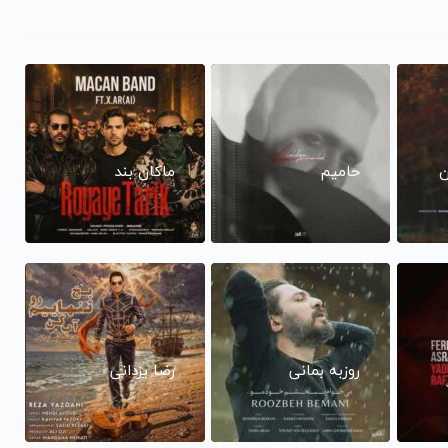
ن
حامیم
ماکان بند
روزبه بمانی
رضا یزدانی