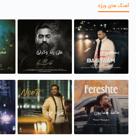
آهنگ های ویژه
بسطام
علی زند وکیلی
محم
حامد همایون
فرزاد فرخ
فرزا