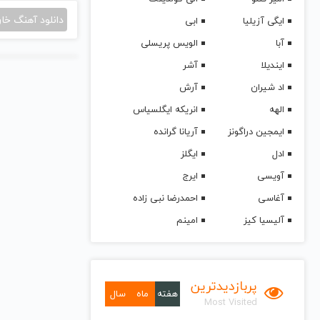
دانلود آهنگ خا
ایگی آزیلیا
ابی
آبا
الویس پریسلی
ایندیلا
آشر
اد شیران
آرش
الهه
انریکه ایگلسیاس
ایمجین دراگونز
آریانا گرانده
ادل
ایگلز
آویسی
ایرج
آغاسی
احمدرضا نبی زاده
آلیسیا کیز
امینم
پربازدیدترین
هفته
ماه
سال
Most Visited