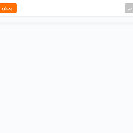
رجی
پخش و 