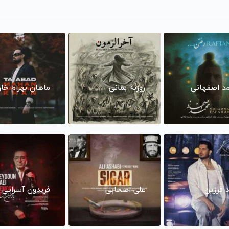
د اصفهانی
روزبه بمانی
ماهان بهرام خا
د فرزین
علی اصحابی
فریدون آسرایی