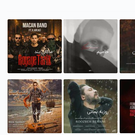
ن
حامیم
ماکان بند
روزبه بمانی
رضا یزدانی