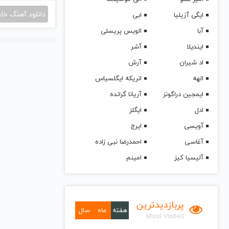
دانلود آهنگ خا
ایگی آزیلیا
ابی
آبا
الویس پریسلی
ایندیلا
آشر
اد شیران
آرش
الهه
انریکه ایگلسیاس
ایمجین دراگونز
آریانا گرانده
ادل
ایگلز
آویسی
ایرج
آغاسی
احمدرضا نبی زاده
آلیسیا کیز
امینم
پربازدیدترین
هفته
ماه
سال
Most Visited