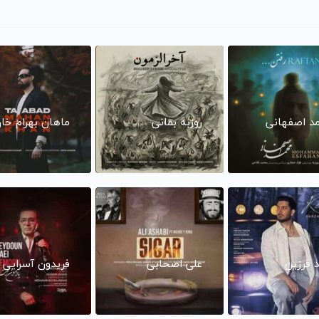
د اصفهانی
روزبه بمانی
ماهان بهرام خا
د فرزین
علی اصحابی
فریدون آسرایی