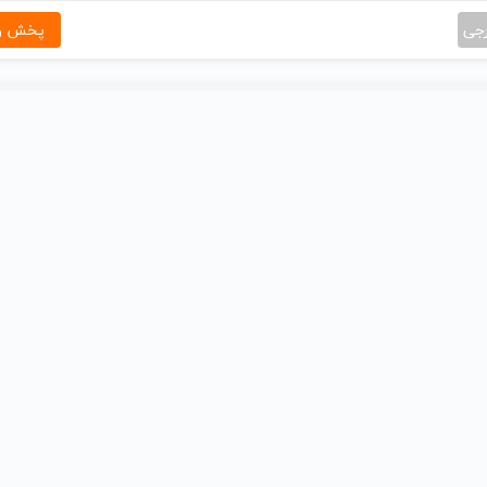
رجی
پخش و 