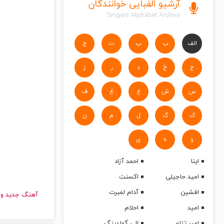
آرشیو الفبایی خوانندگان
Singers Alphabet Archive
الف
ب
پ
ت
ج
ح
خ
د
ر
ز
س
ش
ع
غ
ف
ک
گ
ل
م
ن
و
ه
ی
اینا
احمد آزاد
امید حاجیلی
اکسنت
افشین
آدام لمبرت
آهنگ جدید
امید
احلام
امیر تتلو
الی گولدینگ