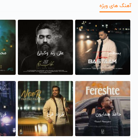
آهنگ های ویژه
بسطام
علی زند وکیلی
محم
حامد همایون
فرزاد فرخ
فرزا