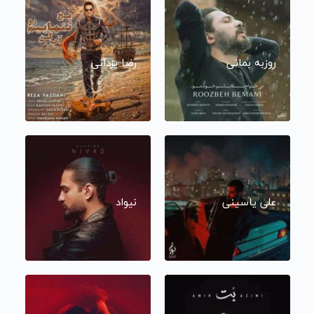
روزبه بمانی
رضا یزدانی
علی یاسینی
نیواد