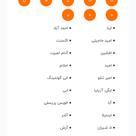
ک
گ
ل
م
ن
و
ه
ی
اینا
احمد آزاد
امید حاجیلی
اکسنت
افشین
آدام لمبرت
امید
احلام
امیر تتلو
الی گولدینگ
ایگی آزیلیا
ابی
آبا
الویس پریسلی
ایندیلا
آشر
اد شیران
آرش