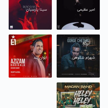
امیر عظیمی
سینا پارسیان
شهرام شکوهی
ایوان بند
ماکان بند