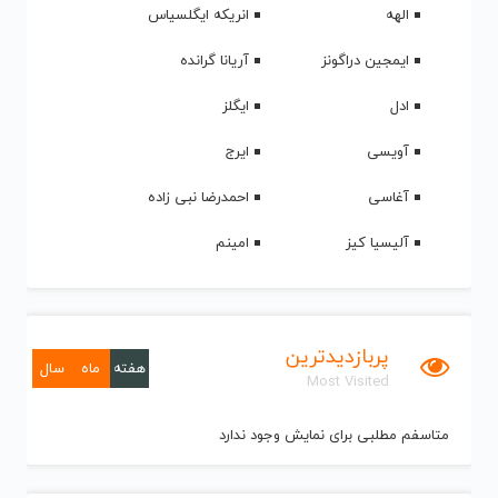
الهه
انریکه ایگلسیاس
ایمجین دراگونز
آریانا گرانده
ادل
ایگلز
آویسی
ایرج
آغاسی
احمدرضا نبی زاده
آلیسیا کیز
امینم
پربازدیدترین
هفته
ماه
سال
Most Visited
متاسفم مطلبی برای نمایش وجود ندارد