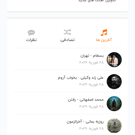
گلچین آهنگ های جدید
آخرین ها
تصادفی
نظرات
بسطام - تهران
28 فوریه 2026
علی زند وکیلی - بخواب آروم
28 فوریه 2026
محمد اصفهانی - رفتن
28 فوریه 2026
روزبه بمانی - آخرالزمون
28 فوریه 2026