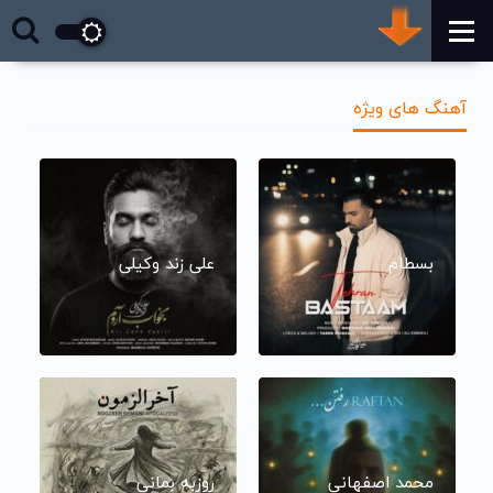
آهنگ های ویژه
بسطام
علی زند وکیلی
محمد اصفهانی
روزبه بمانی