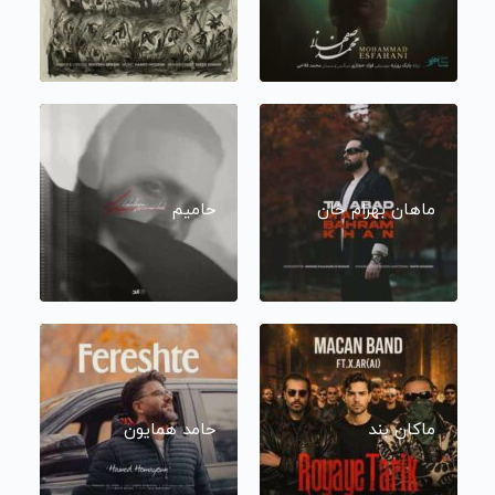
ماهان بهرام خان
حامیم
ماکان بند
حامد همایون