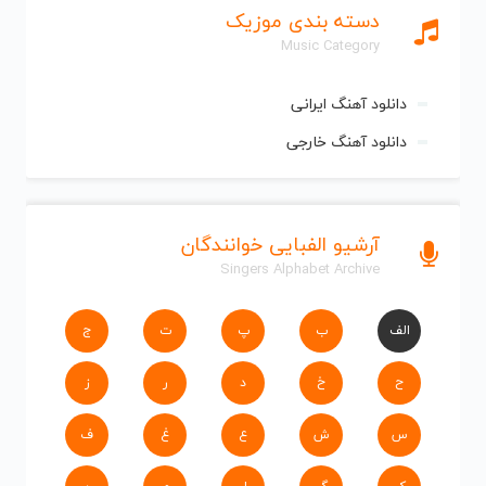
دسته بندی موزیک
Music Category
دانلود آهنگ ایرانی
دانلود آهنگ خارجی
آرشیو الفبایی خوانندگان
Singers Alphabet Archive
الف
ب
پ
ت
ج
ح
خ
د
ر
ز
س
ش
ع
غ
ف