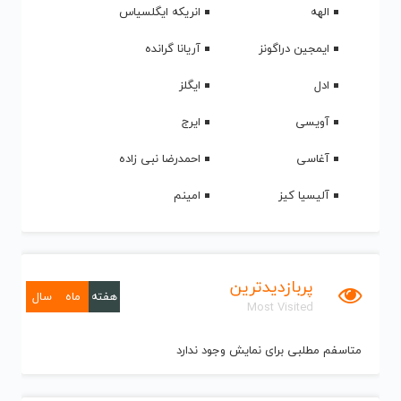
الهه
انریکه ایگلسیاس
ایمجین دراگونز
آریانا گرانده
ادل
ایگلز
آویسی
ایرج
آغاسی
احمدرضا نبی زاده
آلیسیا کیز
امینم
پربازدیدترین
هفته
ماه
سال
Most Visited
متاسفم مطلبی برای نمایش وجود ندارد