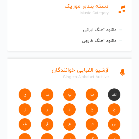
دسته بندی موزیک
Music Category
دانلود آهنگ ایرانی
دانلود آهنگ خارجی
آرشیو الفبایی خوانندگان
Singers Alphabet Archive
الف
ب
پ
ت
ج
ح
خ
د
ر
ز
س
ش
ع
غ
ف