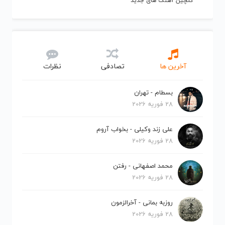
گلچین آهنگ های جدید
آخرین ها
تصادفی
نظرات
بسطام - تهران
28 فوریه 2026
علی زند وکیلی - بخواب آروم
28 فوریه 2026
محمد اصفهانی - رفتن
28 فوریه 2026
روزبه بمانی - آخرالزمون
28 فوریه 2026