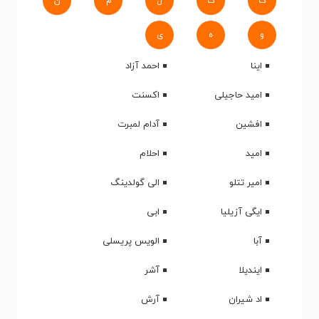
ک
گ
ل
م
ن
و
ه
ی
اینا
احمد آزاد
امید حاجیلی
اکسنت
افشین
آدام لمبرت
امید
احلام
امیر تتلو
الی گولدینگ
ایگی آزیلیا
ابی
آبا
الویس پریسلی
ایندیلا
آشر
اد شیران
آرش