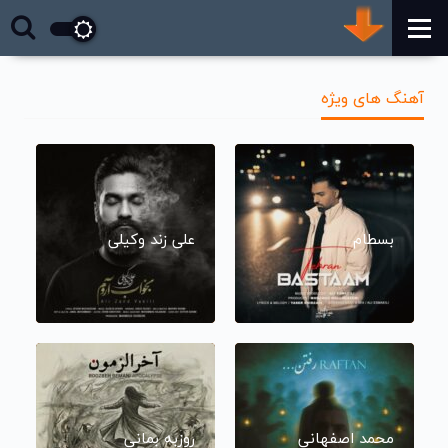
آهنگ های ویژه
بسطام
علی زند وکیلی
محمد اصفهانی
روزبه بمانی