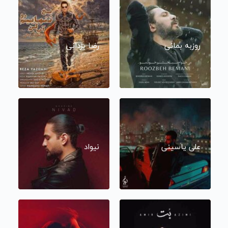
روزبه بمانی
رضا یزدانی
علی یاسینی
نیواد