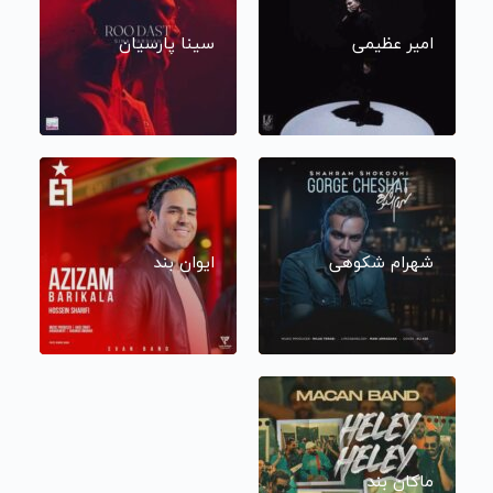
امیر عظیمی
سینا پارسیان
شهرام شکوهی
ایوان بند
ماکان بند