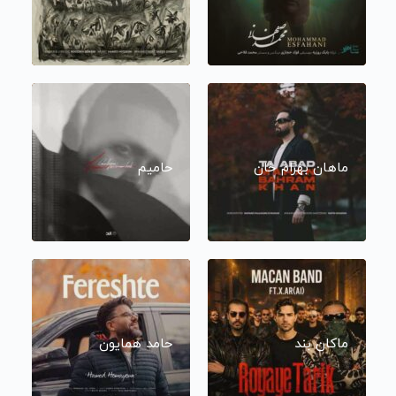
ماهان بهرام خان
حامیم
ماکان بند
حامد همایون