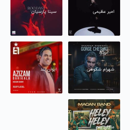
امیر عظیمی
سینا پارسیان
شهرام شکوهی
ایوان بند
ماکان بند