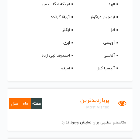
الهه
انریکه ایگلسیاس
ایمجین دراگونز
آریانا گرانده
ادل
ایگلز
آویسی
ایرج
آغاسی
احمدرضا نبی زاده
آلیسیا کیز
امینم
پربازدیدترین
هفته
ماه
سال
Most Visited
متاسفم مطلبی برای نمایش وجود ندارد