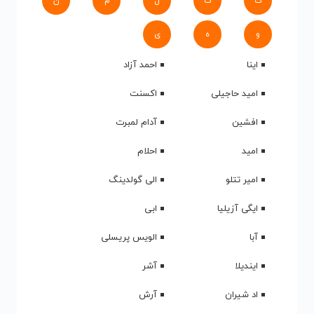
ک
گ
ل
م
ن
و
ه
ی
اینا
احمد آزاد
امید حاجیلی
اکسنت
افشین
آدام لمبرت
امید
احلام
امیر تتلو
الی گولدینگ
ایگی آزیلیا
ابی
آبا
الویس پریسلی
ایندیلا
آشر
اد شیران
آرش