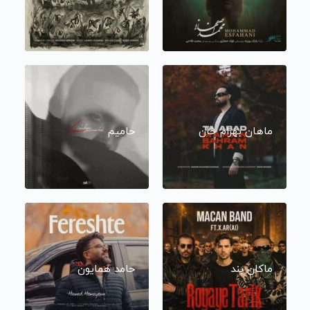
ماهان بهرام خان
حامیم
ماکان بند
حامد همایون