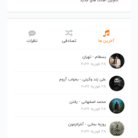
گلچین آهنگ های جدید
آخرین ها
تصادفی
نظرات
بسطام - تهران
28 فوریه 2026
علی زند وکیلی - بخواب آروم
28 فوریه 2026
محمد اصفهانی - رفتن
28 فوریه 2026
روزبه بمانی - آخرالزمون
28 فوریه 2026