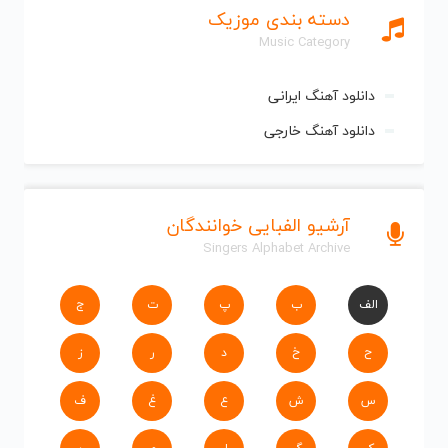
دسته بندی موزیک
Music Category
دانلود آهنگ ایرانی
دانلود آهنگ خارجی
آرشیو الفبایی خوانندگان
Singers Alphabet Archive
الف
ب
پ
ت
ج
ح
خ
د
ر
ز
س
ش
ع
غ
ف