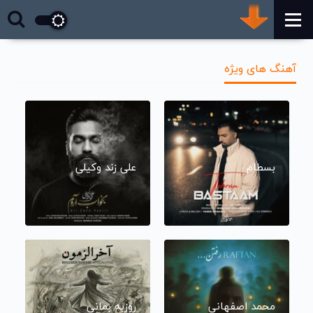
آهنگ های ویژه
بسطام
علی زند وکیلی
محمد اصفهانی
روزبه بمانی