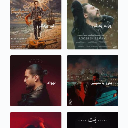
روزبه بمانی
رضا یزدانی
علی یاسینی
نیواد