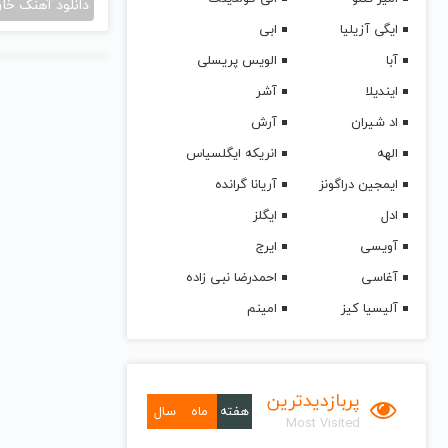
دانلود آهنگ خا
ایگی آزیلیا
ابی
آبا
الویس پریسلی
ایندیلا
آشر
اد شیران
آرش
الهه
انریکه ایگلسیاس
ایمجین دراگونز
آریانا گرانده
ادل
ایگلز
آویسی
ایرج
آغاسی
احمدرضا نبی زاده
آلیسیا کیز
امینم
پربازدیدترین
هفته
ماه
سال
Most Visited