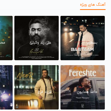
آهنگ های ویژه
بسطام
علی زند وکیلی
محم
حامد همایون
فرزاد فرخ
فرزا