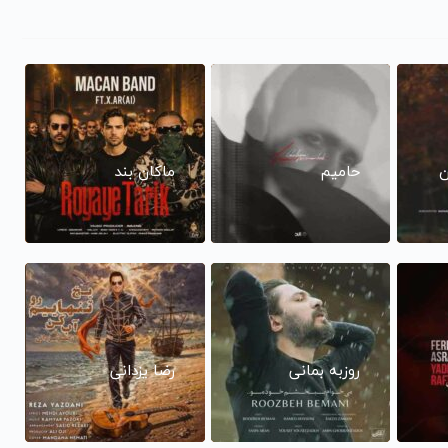
ن
حامیم
ماکان بند
روزبه بمانی
رضا یزدانی