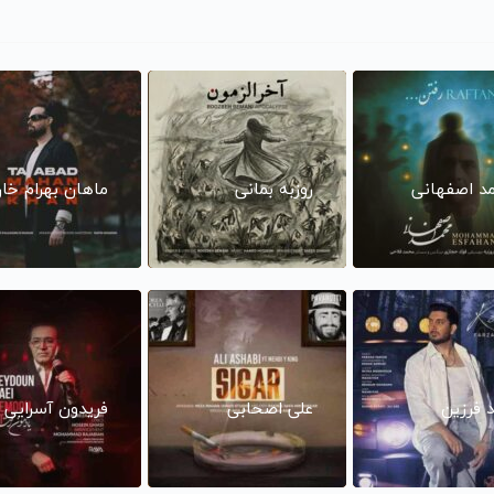
د اصفهانی
روزبه بمانی
ماهان بهرام خا
د فرزین
علی اصحابی
فریدون آسرایی