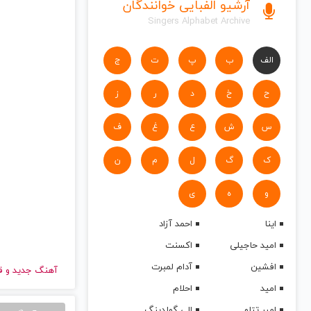
آرشیو الفبایی خوانندگان
Singers Alphabet Archive
الف
ب
پ
ت
ج
ح
خ
د
ر
ز
س
ش
ع
غ
ف
ک
گ
ل
م
ن
و
ه
ی
اینا
احمد آزاد
امید حاجیلی
اکسنت
افشین
آدام لمبرت
آهنگ جدید
و قدیمی سیلا | Sila
امید
احلام
امیر تتلو
الی گولدینگ