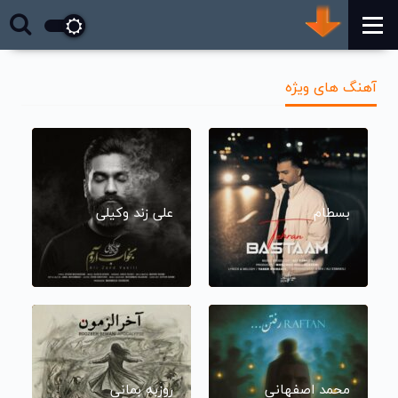
آهنگ های ویژه
بسطام
علی زند وکیلی
محمد اصفهانی
روزبه بمانی