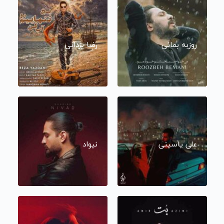
روزبه بمانی
رضا یزدانی
علی یاسینی
نیواد