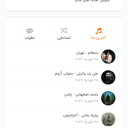
گلچین آهنگ های جدید
آخرین ها
تصادفی
نظرات
بسطام - تهران
28 فوریه 2026
علی زند وکیلی - بخواب آروم
28 فوریه 2026
محمد اصفهانی - رفتن
28 فوریه 2026
روزبه بمانی - آخرالزمون
28 فوریه 2026