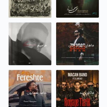
ماهان بهرام خان
حامیم
ماکان بند
حامد همایون