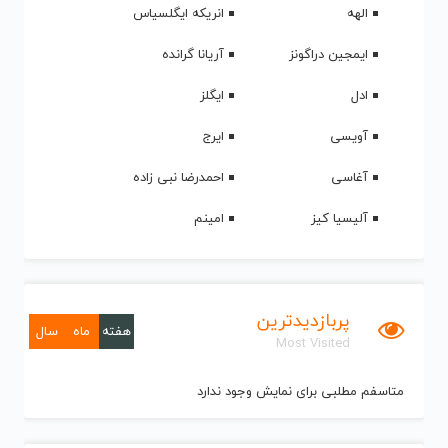
الهه
انریکه ایگلسیاس
ایمجین دراگونز
آریانا گرانده
ادل
ایگلز
آویسی
ایرج
آغاسی
احمدرضا نبی زاده
آلیسیا کیز
امینم
پربازدیدترین
هفته
ماه
سال
Most Visited
متاسفم مطلبی برای نمایش وجود ندارد