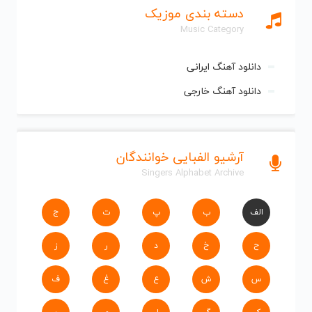
دسته بندی موزیک
Music Category
دانلود آهنگ ایرانی
دانلود آهنگ خارجی
آرشیو الفبایی خوانندگان
Singers Alphabet Archive
الف
ب
پ
ت
ج
ح
خ
د
ر
ز
س
ش
ع
غ
ف