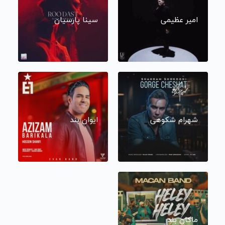
امیر عظیمی
سینا پارسیان
شهرام شکوهی
ایوان بند
ماکان بند