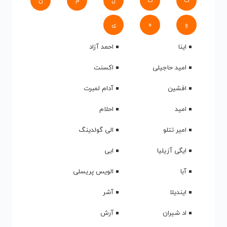
ک
گ
ل
م
ن
و
ه
ی
اینا
احمد آزاد
امید حاجیلی
اکسنت
افشین
آدام لمبرت
امید
احلام
امیر تتلو
الی گولدینگ
ایگی آزیلیا
ابی
آبا
الویس پریسلی
ایندیلا
آشر
اد شیران
آرش