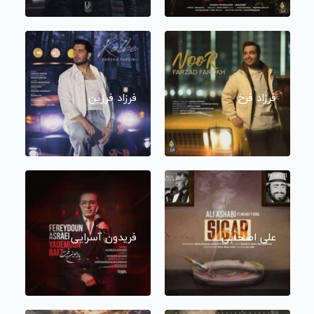
فرزاد فرخ
فرزاد فرزین
علی اصحابی
فریدون آسرایی