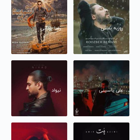
روزبه بمانی
رضا یزدانی
علی یاسینی
نیواد