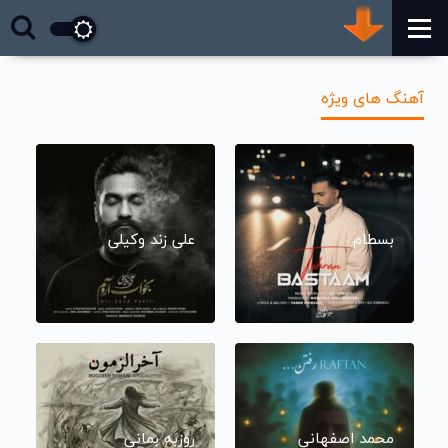
آهنگ های ویژه
بسطام
علی زند وکیلی
محمد اصفهانی
روزبه بمانی