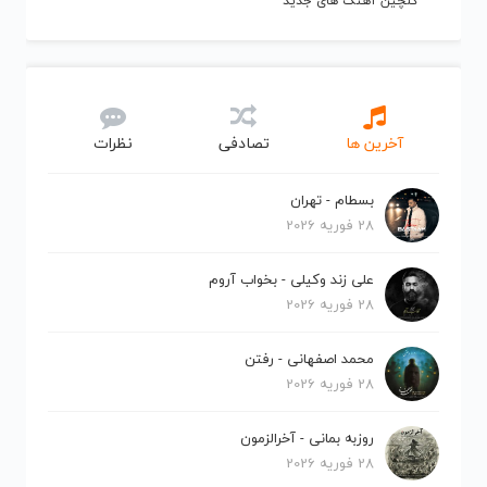
گلچین آهنگ های جدید
آخرین ها
تصادفی
نظرات
بسطام - تهران
28 فوریه 2026
علی زند وکیلی - بخواب آروم
28 فوریه 2026
محمد اصفهانی - رفتن
28 فوریه 2026
روزبه بمانی - آخرالزمون
28 فوریه 2026