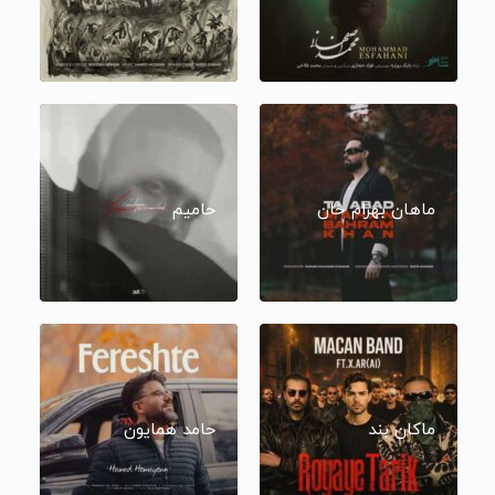
ماهان بهرام خان
حامیم
ماکان بند
حامد همایون