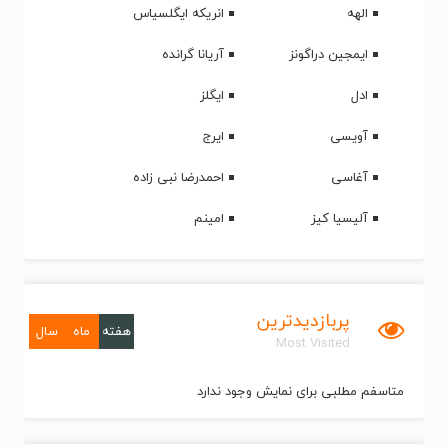
الهه
انریکه ایگلسیاس
ایمجین دراگونز
آریانا گرانده
ادل
ایگلز
آویسی
ایرج
آغاسی
احمدرضا نبی زاده
آلیسیا کیز
امینم
پربازدیدترین
هفته
ماه
سال
Most Visited
متاسفم مطلبی برای نمایش وجود ندارد