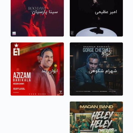
امیر عظیمی
سینا پارسیان
شهرام شکوهی
ایوان بند
ماکان بند