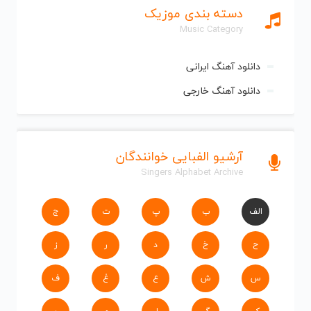
دسته بندی موزیک
Music Category
دانلود آهنگ ایرانی
دانلود آهنگ خارجی
آرشیو الفبایی خوانندگان
Singers Alphabet Archive
الف
ب
پ
ت
ج
ح
خ
د
ر
ز
س
ش
ع
غ
ف