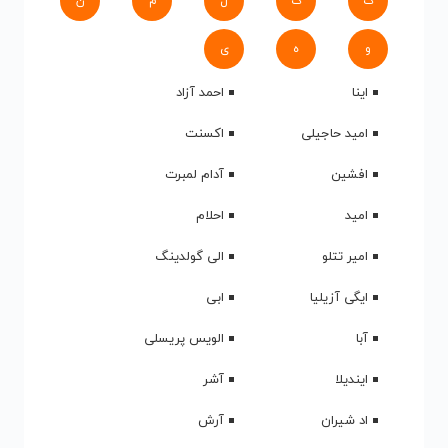
ک
گ
ل
م
ن
و
ه
ی
اینا
احمد آزاد
امید حاجیلی
اکسنت
افشین
آدام لمبرت
امید
احلام
امیر تتلو
الی گولدینگ
ایگی آزیلیا
ابی
آبا
الویس پریسلی
ایندیلا
آشر
اد شیران
آرش