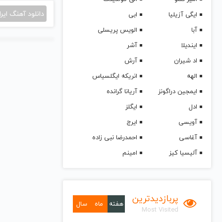
دانلود آهنگ ایرا
ایگی آزیلیا
ابی
آبا
الویس پریسلی
ایندیلا
آشر
اد شیران
آرش
الهه
انریکه ایگلسیاس
ایمجین دراگونز
آریانا گرانده
ادل
ایگلز
آویسی
ایرج
آغاسی
احمدرضا نبی زاده
آلیسیا کیز
امینم
پربازدیدترین
هفته
ماه
سال
Most Visited