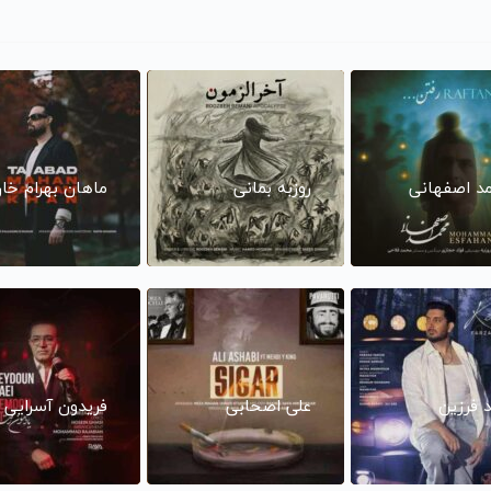
د اصفهانی
روزبه بمانی
ماهان بهرام خا
د فرزین
علی اصحابی
فریدون آسرایی