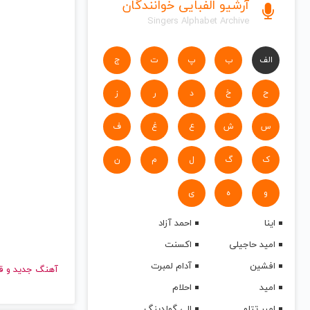
آرشیو الفبایی خوانندگان
Singers Alphabet Archive
الف
ب
پ
ت
ج
ح
خ
د
ر
ز
س
ش
ع
غ
ف
ک
گ
ل
م
ن
و
ه
ی
اینا
احمد آزاد
امید حاجیلی
اکسنت
افشین
آدام لمبرت
آهنگ جدید
امید
احلام
امیر تتلو
الی گولدینگ