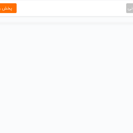
نی
پخش و 