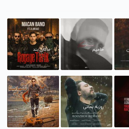
ن
حامیم
ماکان بند
روزبه بمانی
رضا یزدانی