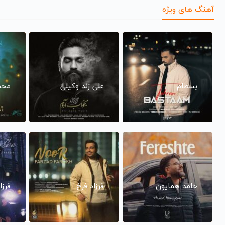
آهنگ های ویژه
بسطام
علی زند وکیلی
محم
حامد همایون
فرزاد فرخ
فرزا