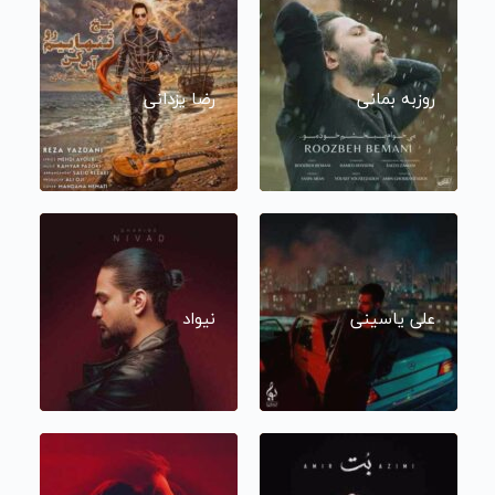
روزبه بمانی
رضا یزدانی
علی یاسینی
نیواد