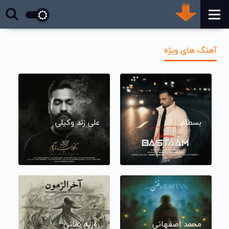
آهنگ های ویژه
بسطام
علی زند وکیلی
محمد اصفهانی
روزبه بمانی