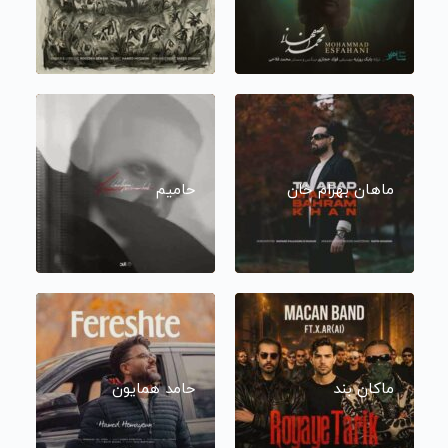
ماهان بهرام خان
حامیم
ماکان بند
حامد همایون