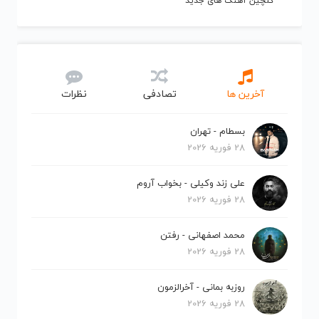
گلچین آهنگ های جدید
آخرین ها
تصادفی
نظرات
بسطام - تهران
28 فوریه 2026
علی زند وکیلی - بخواب آروم
28 فوریه 2026
محمد اصفهانی - رفتن
28 فوریه 2026
روزبه بمانی - آخرالزمون
28 فوریه 2026