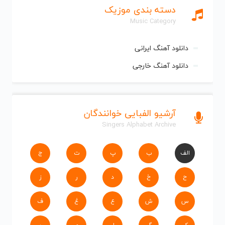
دسته بندی موزیک
Music Category
دانلود آهنگ ایرانی
دانلود آهنگ خارجی
آرشیو الفبایی خوانندگان
Singers Alphabet Archive
الف
ب
پ
ت
ج
ح
خ
د
ر
ز
س
ش
ع
غ
ف