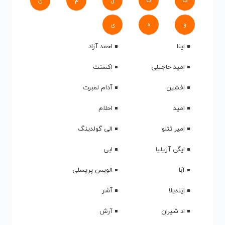
ک
گ
ل
م
ن
و
ه
ی
اینا
احمد آزاد
امید حاجیلی
اکسنت
افشین
آدام لمبرت
امید
احلام
امیر تتلو
الی گولدینگ
ایگی آزیلیا
ابی
آبا
الویس پریسلی
ایندیلا
آشر
اد شیران
آرش