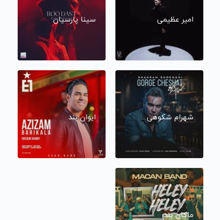
امیر عظیمی
سینا پارسیان
شهرام شکوهی
ایوان بند
ماکان بند