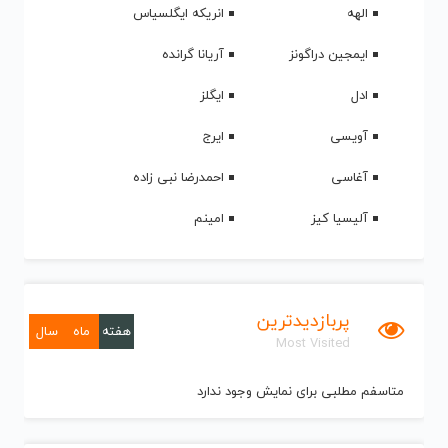
الهه
انریکه ایگلسیاس
ایمجین دراگونز
آریانا گرانده
ادل
ایگلز
آویسی
ایرج
آغاسی
احمدرضا نبی زاده
آلیسیا کیز
امینم
پربازدیدترین
هفته
ماه
سال
Most Visited
متاسفم مطلبی برای نمایش وجود ندارد