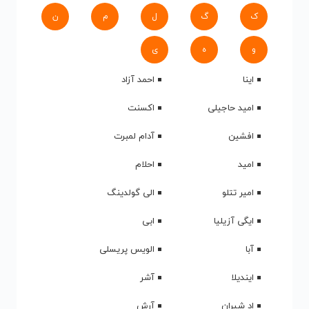
ک
گ
ل
م
ن
و
ه
ی
اینا
احمد آزاد
امید حاجیلی
اکسنت
افشین
آدام لمبرت
امید
احلام
امیر تتلو
الی گولدینگ
ایگی آزیلیا
ابی
آبا
الویس پریسلی
ایندیلا
آشر
اد شیران
آرش