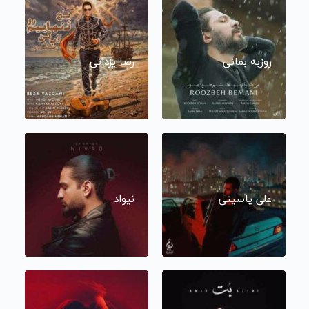
روزبه بمانی
رضا یزدانی
علی یاسینی
نیواد