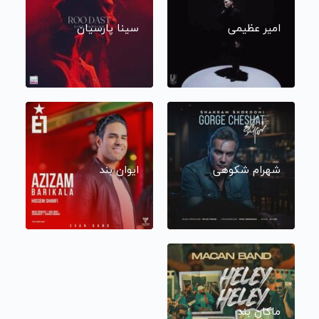
امیر عظیمی
سینا پارسیان
شهرام شکوهی
ایوان بند
ماکان بند