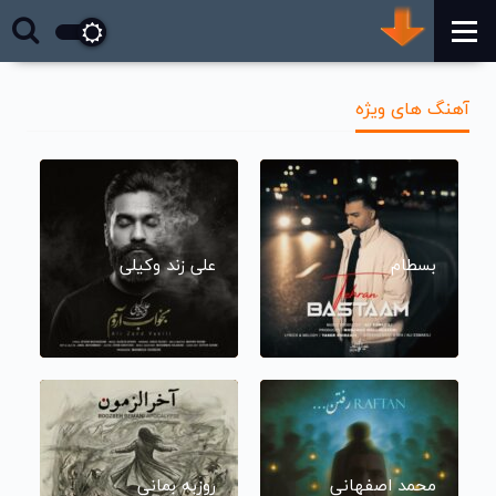
آهنگ های ویژه
بسطام
علی زند وکیلی
محمد اصفهانی
روزبه بمانی