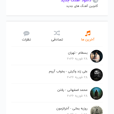
دانلود آهنگ جدید
گلچین آهنگ های جدید
آخرین ها
تصادفی
نظرات
بسطام - تهران
28 فوریه 2026
علی زند وکیلی - بخواب آروم
28 فوریه 2026
محمد اصفهانی - رفتن
28 فوریه 2026
روزبه بمانی - آخرالزمون