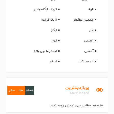
الهه
انریکه ایگلسیاس
ایمجین دراگونز
آریانا گرانده
ادل
ایگلز
آویسی
ایرج
آغاسی
احمدرضا نبی زاده
آلیسیا کیز
امینم
پربازدیدترین
هفته
ماه
سال
Most Visited
متاسفم مطلبی برای نمایش وجود ندارد