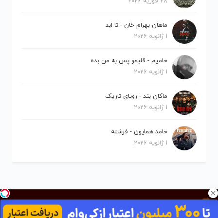
28 فوریه 2026
ماهان بهرام خان - تا ابد
1 ژانویه 2026
حامیم - قلبمو پس به من بده
1 ژانویه 2026
ماکان بند - رویای تاریک
1 ژانویه 2026
حامد همایون - فرشته
1 ژانویه 2026
کلیه حقوق برای نیلو موزیک محفوظ است.