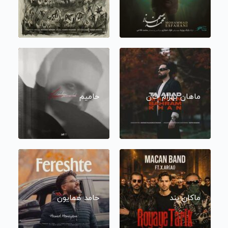
ماهان بهرام خان
حامیم
ماکان بند
حامد همایون