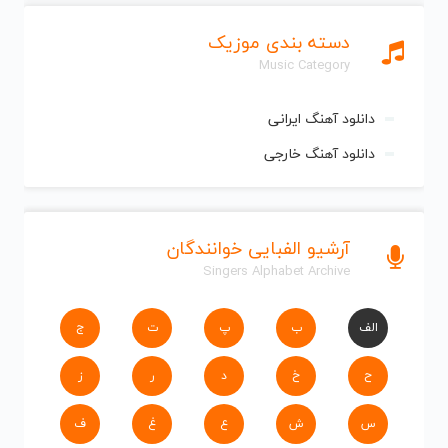
دسته بندی موزیک
Music Category
دانلود آهنگ ایرانی
دانلود آهنگ خارجی
آرشیو الفبایی خوانندگان
Singers Alphabet Archive
الف
ب
پ
ت
ج
ح
خ
د
ر
ز
س
ش
ع
غ
ف