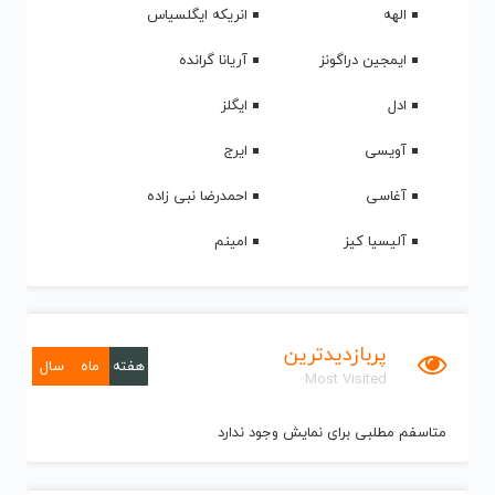
الهه
انریکه ایگلسیاس
ایمجین دراگونز
آریانا گرانده
ادل
ایگلز
آویسی
ایرج
آغاسی
احمدرضا نبی زاده
آلیسیا کیز
امینم
پربازدیدترین
هفته
ماه
سال
Most Visited
متاسفم مطلبی برای نمایش وجود ندارد