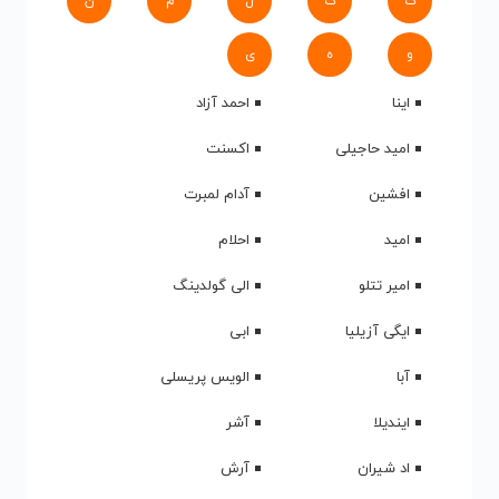
ک
گ
ل
م
ن
و
ه
ی
اینا
احمد آزاد
امید حاجیلی
اکسنت
افشین
آدام لمبرت
امید
احلام
امیر تتلو
الی گولدینگ
ایگی آزیلیا
ابی
آبا
الویس پریسلی
ایندیلا
آشر
اد شیران
آرش