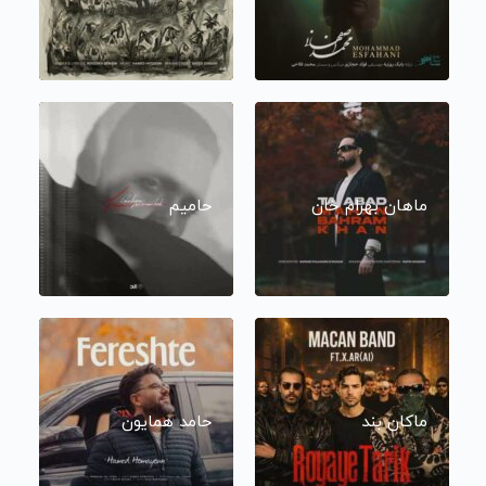
ماهان بهرام خان
حامیم
ماکان بند
حامد همایون