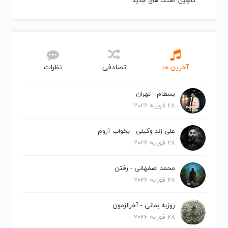
گلچین آهنگ های جدید
آخرین ها
تصادفی
نظرات
بسطام - تهران
28 فوریه 2026
علی زند وکیلی - بخواب آروم
28 فوریه 2026
محمد اصفهانی - رفتن
28 فوریه 2026
روزبه بمانی - آخرالزمون
28 فوریه 2026