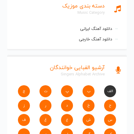
دسته بندی موزیک
Music Category
دانلود آهنگ ایرانی
دانلود آهنگ خارجی
آرشیو الفبایی خوانندگان
Singers Alphabet Archive
الف
ب
پ
ت
ج
ح
خ
د
ر
ز
س
ش
ع
غ
ف