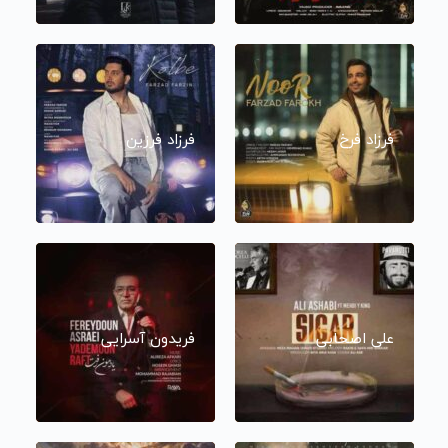
فرزاد فرخ
فرزاد فرزین
علی اصحابی
فریدون آسرایی