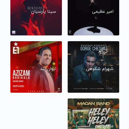
امیر عظیمی
سینا پارسیان
شهرام شکوهی
ایوان بند
ماکان بند