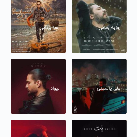
روزبه بمانی
رضا یزدانی
علی یاسینی
نیواد