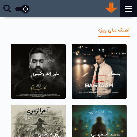
آهنگ های ویژه
بسطام
علی زند وکیلی
محمد اصفهانی
روزبه بمانی