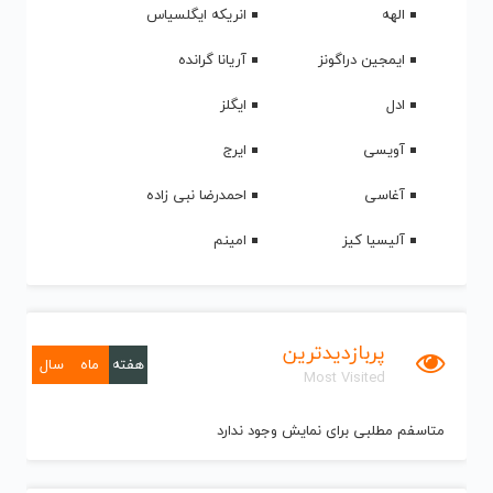
الهه
انریکه ایگلسیاس
ایمجین دراگونز
آریانا گرانده
ادل
ایگلز
آویسی
ایرج
آغاسی
احمدرضا نبی زاده
آلیسیا کیز
امینم
پربازدیدترین
هفته
ماه
سال
Most Visited
متاسفم مطلبی برای نمایش وجود ندارد