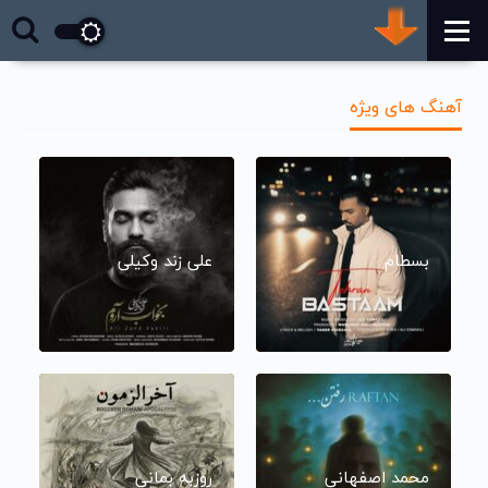
آهنگ های ویژه
بسطام
علی زند وکیلی
محمد اصفهانی
روزبه بمانی