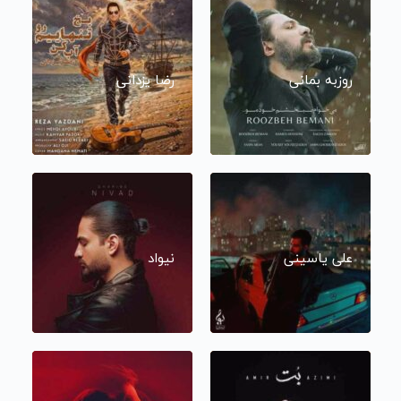
روزبه بمانی
رضا یزدانی
علی یاسینی
نیواد