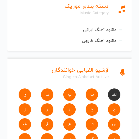
دسته بندی موزیک
Music Category
دانلود آهنگ ایرانی
دانلود آهنگ خارجی
آرشیو الفبایی خوانندگان
Singers Alphabet Archive
الف
ب
پ
ت
ج
ح
خ
د
ر
ز
س
ش
ع
غ
ف