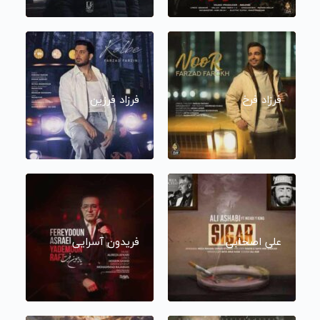
فرزاد فرخ
فرزاد فرزین
علی اصحابی
فریدون آسرایی