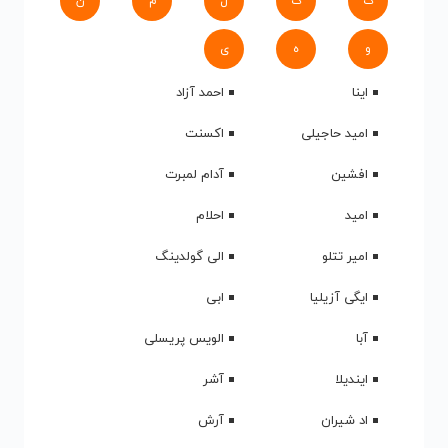
ک
گ
ل
م
ن
و
ه
ی
اینا
احمد آزاد
امید حاجیلی
اکسنت
افشین
آدام لمبرت
امید
احلام
امیر تتلو
الی گولدینگ
ایگی آزیلیا
ابی
آبا
الویس پریسلی
ایندیلا
آشر
اد شیران
آرش