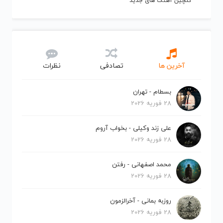
گلچین آهنگ های جدید
آخرین ها
تصادفی
نظرات
بسطام - تهران
28 فوریه 2026
علی زند وکیلی - بخواب آروم
28 فوریه 2026
محمد اصفهانی - رفتن
28 فوریه 2026
روزبه بمانی - آخرالزمون
28 فوریه 2026