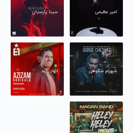
امیر عظیمی
سینا پارسیان
شهرام شکوهی
ایوان بند
ماکان بند