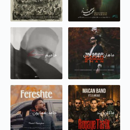
ماهان بهرام خان
حامیم
ماکان بند
حامد همایون