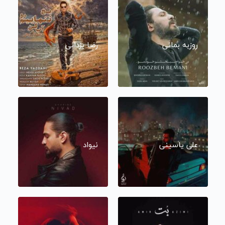
روزبه بمانی
رضا یزدانی
علی یاسینی
نیواد