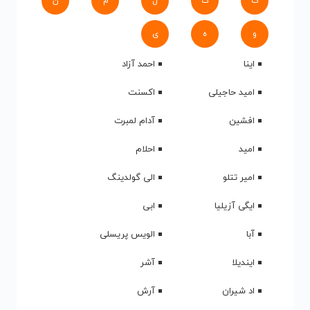
ک
گ
ل
م
ن
و
ه
ی
اینا
احمد آزاد
امید حاجیلی
اکسنت
افشین
آدام لمبرت
امید
احلام
امیر تتلو
الی گولدینگ
ایگی آزیلیا
ابی
آبا
الویس پریسلی
ایندیلا
آشر
اد شیران
آرش