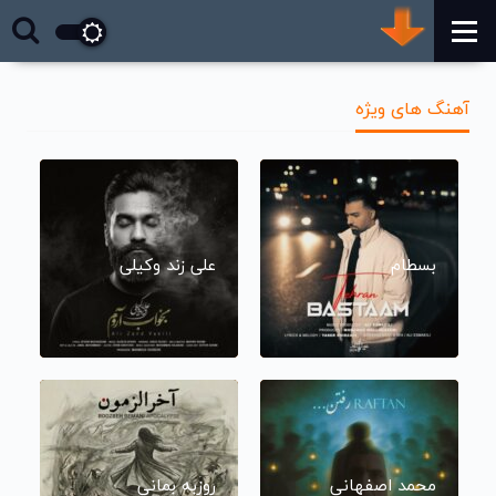
آهنگ های ویژه
بسطام
علی زند وکیلی
محمد اصفهانی
روزبه بمانی