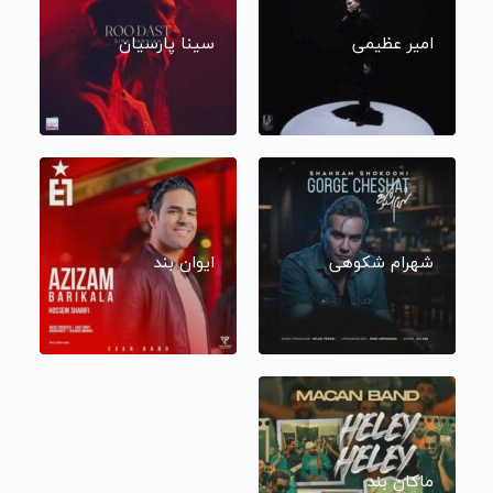
امیر عظیمی
سینا پارسیان
شهرام شکوهی
ایوان بند
ماکان بند