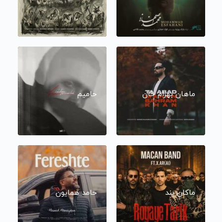
ماهان بهرام خان
حامیم
ماکان بند
حامد همایون