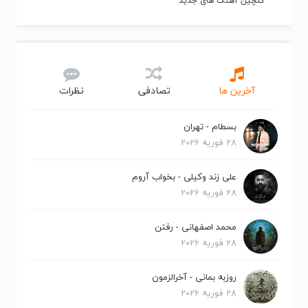
گلچین آهنگ های جدید
آخرین ها
تصادفی
نظرات
بسطام - تهران
28 فوریه 2026
علی زند وکیلی - بخواب آروم
28 فوریه 2026
محمد اصفهانی - رفتن
28 فوریه 2026
روزبه بمانی - آخرالزمون
28 فوریه 2026