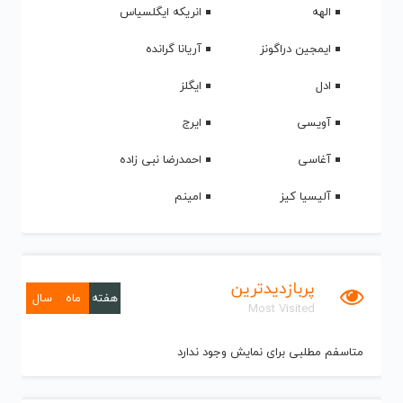
الهه
انریکه ایگلسیاس
ایمجین دراگونز
آریانا گرانده
ادل
ایگلز
آویسی
ایرج
آغاسی
احمدرضا نبی زاده
آلیسیا کیز
امینم
پربازدیدترین
هفته
ماه
سال
Most Visited
متاسفم مطلبی برای نمایش وجود ندارد