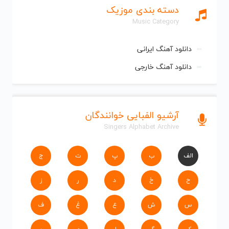
دسته بندی موزیک
Music Category
دانلود آهنگ ایرانی
دانلود آهنگ خارجی
آرشیو الفبایی خوانندگان
Singers Alphabet Archive
الف
ب
پ
ت
ج
ح
خ
د
ر
ز
س
ش
ع
غ
ف