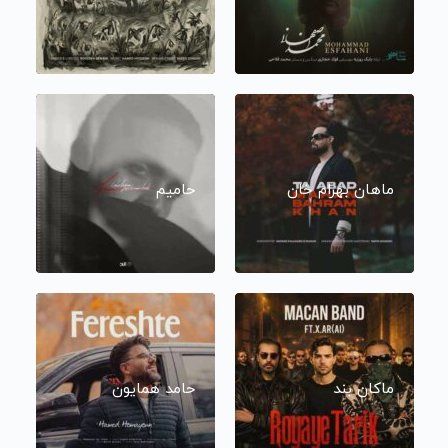
ماهان بهرام خان
حامیم
ماکان بند
حامد همایون