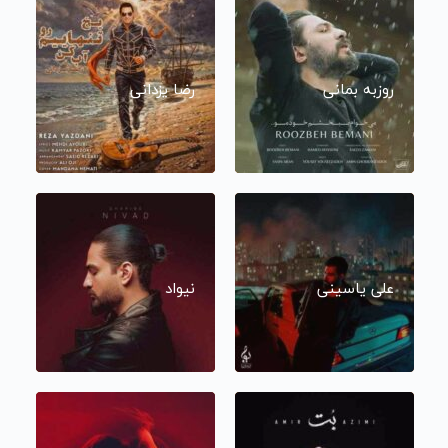
روزبه بمانی
رضا یزدانی
علی یاسینی
نیواد