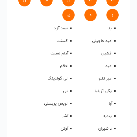
ک
گ
ل
م
ن
و
ه
ی
اینا
احمد آزاد
امید حاجیلی
اکسنت
افشین
آدام لمبرت
امید
احلام
امیر تتلو
الی گولدینگ
ایگی آزیلیا
ابی
آبا
الویس پریسلی
ایندیلا
آشر
اد شیران
آرش