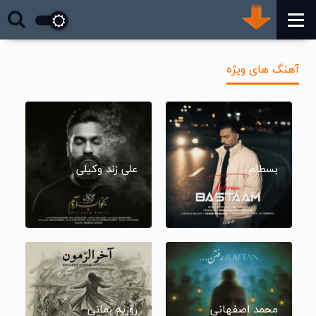
آهنگ های ویژه
بسطام
علی زند وکیلی
محمد اصفهانی
روزبه بمانی