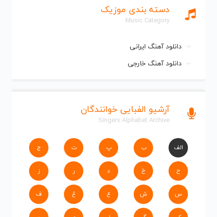
دسته بندی موزیک
Music Category
دانلود آهنگ ایرانی
دانلود آهنگ خارجی
آرشیو الفبایی خوانندگان
Singers Alphabet Archive
الف
ب
پ
ت
ج
ح
خ
د
ر
ز
س
ش
ع
غ
ف