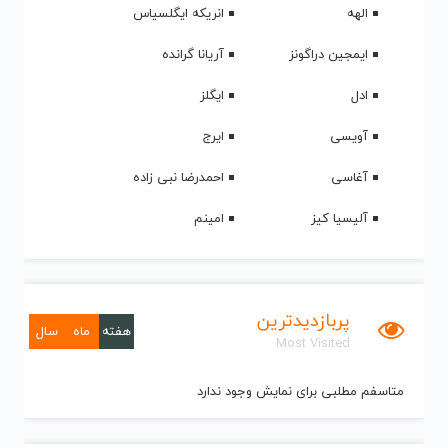
الهه
انریکه ایگلسیاس
ایمجین دراگونز
آریانا گرانده
ادل
ایگلز
آویسی
ایرج
آغاسی
احمدرضا نبی زاده
آلیسیا کیز
امینم
پربازدیدترین
هفته
ماه
سال
Most Visited
متاسفم مطلبی برای نمایش وجود ندارد