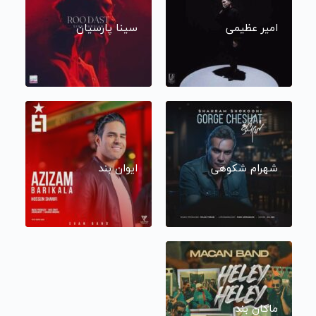
امیر عظیمی
سینا پارسیان
شهرام شکوهی
ایوان بند
ماکان بند