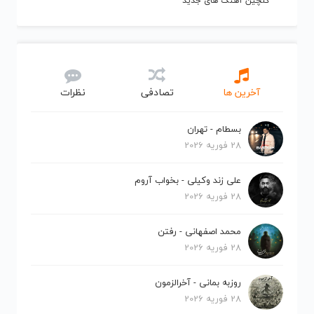
گلچین آهنگ های جدید
آخرین ها
تصادفی
نظرات
بسطام - تهران
28 فوریه 2026
علی زند وکیلی - بخواب آروم
28 فوریه 2026
محمد اصفهانی - رفتن
28 فوریه 2026
روزبه بمانی - آخرالزمون
28 فوریه 2026