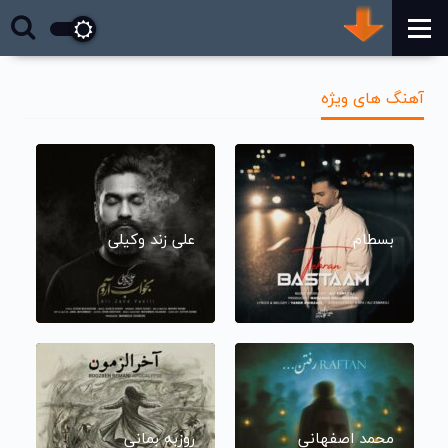
آهنگ های ویژه
بسطام
علی زند وکیلی
محمد اصفهانی
روزبه بمانی