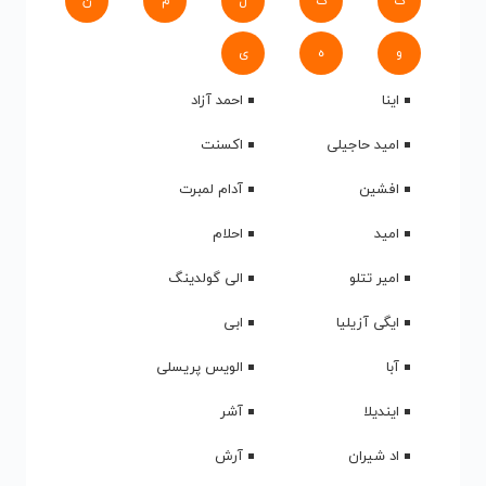
ک
گ
ل
م
ن
و
ه
ی
اینا
احمد آزاد
امید حاجیلی
اکسنت
افشین
آدام لمبرت
امید
احلام
امیر تتلو
الی گولدینگ
ایگی آزیلیا
ابی
آبا
الویس پریسلی
ایندیلا
آشر
اد شیران
آرش