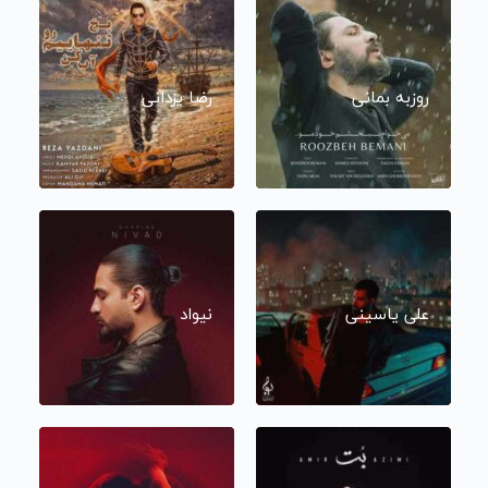
روزبه بمانی
رضا یزدانی
علی یاسینی
نیواد