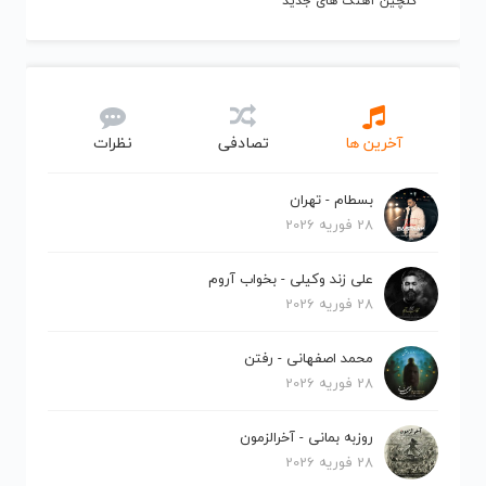
گلچین آهنگ های جدید
آخرین ها
تصادفی
نظرات
بسطام - تهران
28 فوریه 2026
علی زند وکیلی - بخواب آروم
28 فوریه 2026
محمد اصفهانی - رفتن
28 فوریه 2026
روزبه بمانی - آخرالزمون
28 فوریه 2026