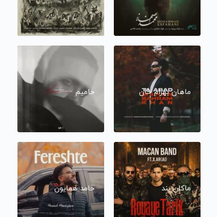
ماهان بهرام خان
حامیم
ماکان بند
حامد همایون