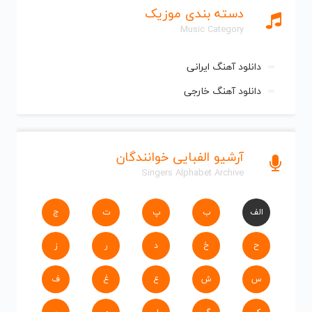
دسته بندی موزیک
Music Category
دانلود آهنگ ایرانی
دانلود آهنگ خارجی
آرشیو الفبایی خوانندگان
Singers Alphabet Archive
الف
ب
پ
ت
ج
ح
خ
د
ر
ز
س
ش
ع
غ
ف