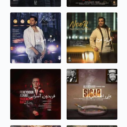
فرزاد فرخ
فرزاد فرزین
علی اصحابی
فریدون آسرایی