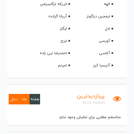
الهه
انریکه ایگلسیاس
ایمجین دراگونز
آریانا گرانده
ادل
ایگلز
آویسی
ایرج
آغاسی
احمدرضا نبی زاده
آلیسیا کیز
امینم
پربازدیدترین
هفته
ماه
سال
Most Visited
متاسفم مطلبی برای نمایش وجود ندارد