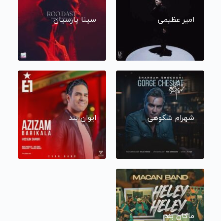
امیر عظیمی
سینا پارسیان
شهرام شکوهی
ایوان بند
ماکان بند