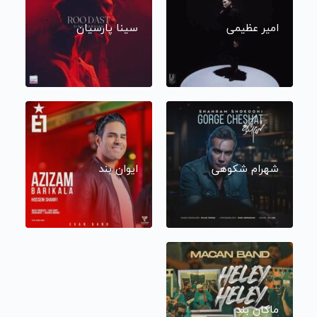
امیر عظیمی
سینا پارسیان
شهرام شکوهی
ایوان بند
ماکان بند