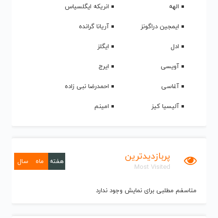
الهه
انریکه ایگلسیاس
ایمجین دراگونز
آریانا گرانده
ادل
ایگلز
آویسی
ایرج
آغاسی
احمدرضا نبی زاده
آلیسیا کیز
امینم
پربازدیدترین
هفته
ماه
سال
Most Visited
متاسفم مطلبی برای نمایش وجود ندارد