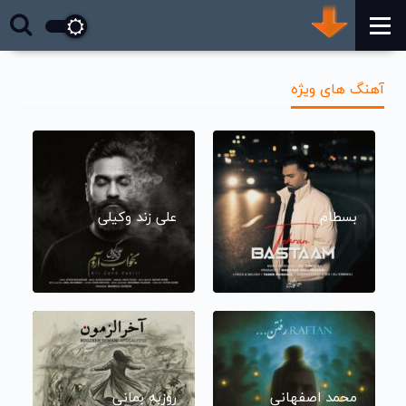
آهنگ های ویژه
بسطام
علی زند وکیلی
محمد اصفهانی
روزبه بمانی