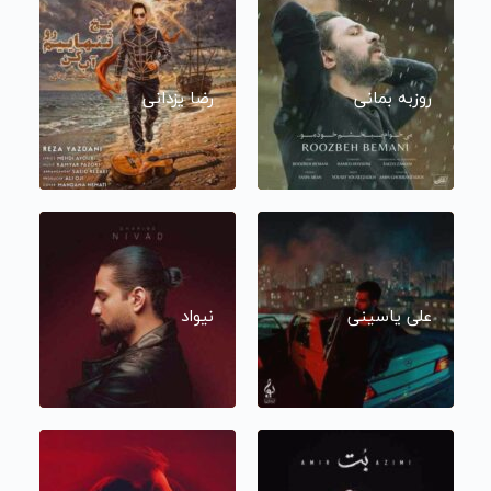
روزبه بمانی
رضا یزدانی
علی یاسینی
نیواد