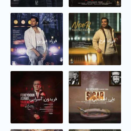
فرزاد فرخ
فرزاد فرزین
علی اصحابی
فریدون آسرایی