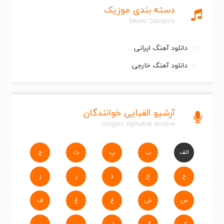
دسته بندی موزیک
Music Category
دانلود آهنگ ایرانی
دانلود آهنگ خارجی
آرشیو الفبایی خوانندگان
Singers Alphabet Archive
الف
ب
پ
ت
ج
ح
خ
د
ر
ز
س
ش
ع
غ
ف