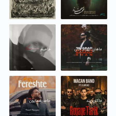
ماهان بهرام خان
حامیم
ماکان بند
حامد همایون