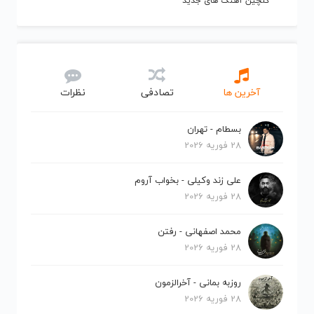
گلچین آهنگ های جدید
آخرین ها
تصادفی
نظرات
بسطام - تهران
28 فوریه 2026
علی زند وکیلی - بخواب آروم
28 فوریه 2026
محمد اصفهانی - رفتن
28 فوریه 2026
روزبه بمانی - آخرالزمون
28 فوریه 2026