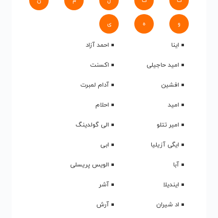
ک
گ
ل
م
ن
و
ه
ی
اینا
احمد آزاد
امید حاجیلی
اکسنت
افشین
آدام لمبرت
امید
احلام
امیر تتلو
الی گولدینگ
ایگی آزیلیا
ابی
آبا
الویس پریسلی
ایندیلا
آشر
اد شیران
آرش