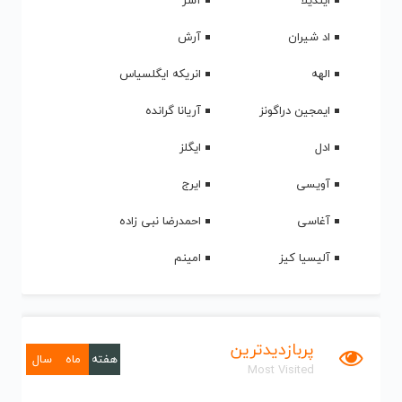
ایندیلا
آشر
اد شیران
آرش
الهه
انریکه ایگلسیاس
ایمجین دراگونز
آریانا گرانده
ادل
ایگلز
آویسی
ایرج
آغاسی
احمدرضا نبی زاده
آلیسیا کیز
امینم
پربازدیدترین
هفته
ماه
سال
Most Visited