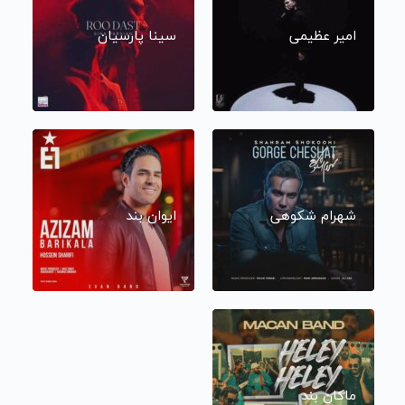
امیر عظیمی
سینا پارسیان
شهرام شکوهی
ایوان بند
ماکان بند