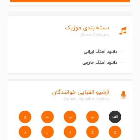
دسته بندی موزیک
Music Category
دانلود آهنگ ایرانی
دانلود آهنگ خارجی
آرشیو الفبایی خوانندگان
Singers Alphabet Archive
الف
ب
پ
ت
ج
ح
خ
د
ر
ز