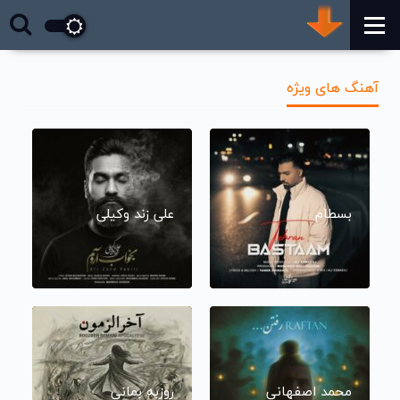
آهنگ های ویژه
بسطام
علی زند وکیلی
محمد اصفهانی
روزبه بمانی