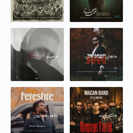
ماهان بهرام خان
حامیم
ماکان بند
حامد همایون