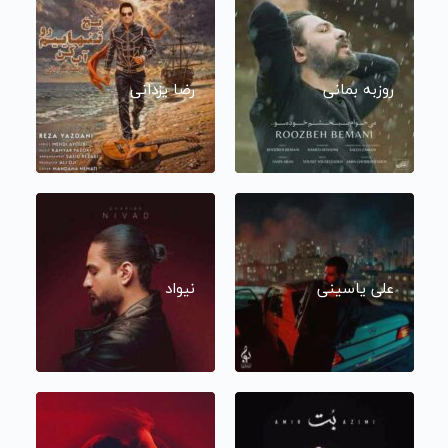
روزبه بمانی
رضا یزدانی
علی یاسینی
نیواد