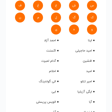
س
ش
ع
غ
ف
ک
گ
ل
م
ن
و
ه
ی
اینا
احمد آزاد
امید حاجیلی
اکسنت
افشین
آدام لمبرت
امید
احلام
امیر تتلو
الی گولدینگ
ایگی آزیلیا
ابی
آبا
الویس پریسلی