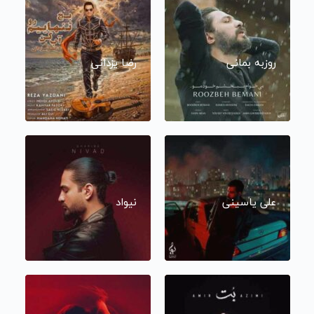
روزبه بمانی
رضا یزدانی
علی یاسینی
نیواد