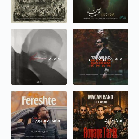
ماهان بهرام خان
حامیم
ماکان بند
حامد همایون