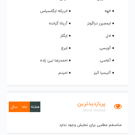
الهه
انریکه ایگلسیاس
ایمجین دراگونز
آریانا گرانده
ادل
ایگلز
آویسی
ایرج
آغاسی
احمدرضا نبی زاده
آلیسیا کیز
امینم
پربازدیدترین
هفته
ماه
سال
Most Visited
متاسفم مطلبی برای نمایش وجود ندارد