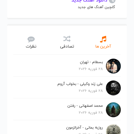
دانلود آهنگ جدید
گلچین آهنگ های جدید
آخرین ها
تصادفی
نظرات
بسطام - تهران
28 فوریه 2026
علی زند وکیلی - بخواب آروم
28 فوریه 2026
محمد اصفهانی - رفتن
28 فوریه 2026
روزبه بمانی - آخرالزمون