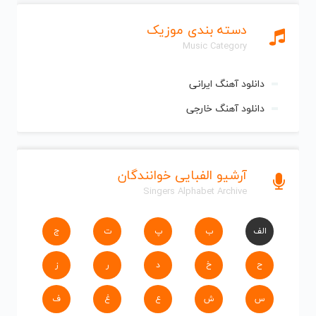
دسته بندی موزیک
Music Category
دانلود آهنگ ایرانی
دانلود آهنگ خارجی
آرشیو الفبایی خوانندگان
Singers Alphabet Archive
الف
ب
پ
ت
ج
ح
خ
د
ر
ز
س
ش
ع
غ
ف