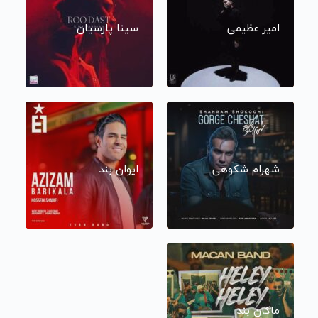
امیر عظیمی
سینا پارسیان
شهرام شکوهی
ایوان بند
ماکان بند