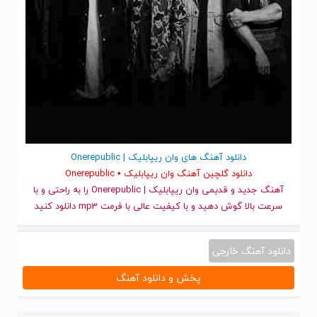
دانلود آهنگ های وان ریپابلیک | Onerepublic
دانلود گلچین آهنگ وان ریپابلیک • Onerepublic
آهنگ جدید
و قدیمی وان ریپابلیک | Onerepublic را به راحتی و با
سرعت بالا گوش دهید و با کیفیت عالی با فرمت mp3 دانلود کنید
دانلود آهنگ خارجی
پخش و دانلود آهنگ