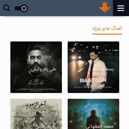
آهنگ های ویژه
بسطام
علی زند وکیلی
محمد اصفهانی
روزبه بمانی