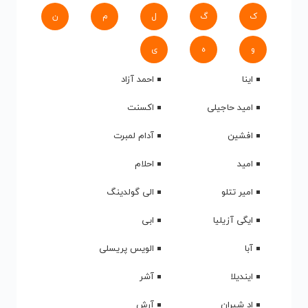
ک
گ
ل
م
ن
و
ه
ی
اینا
احمد آزاد
امید حاجیلی
اکسنت
افشین
آدام لمبرت
امید
احلام
امیر تتلو
الی گولدینگ
ایگی آزیلیا
ابی
آبا
الویس پریسلی
ایندیلا
آشر
اد شیران
آرش