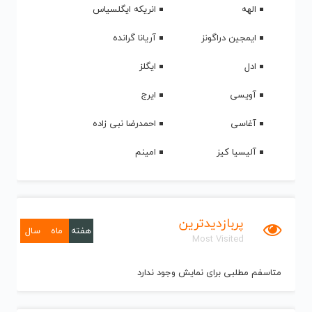
الهه
انریکه ایگلسیاس
ایمجین دراگونز
آریانا گرانده
ادل
ایگلز
آویسی
ایرج
آغاسی
احمدرضا نبی زاده
آلیسیا کیز
امینم
پربازدیدترین
هفته
ماه
سال
Most Visited
متاسفم مطلبی برای نمایش وجود ندارد