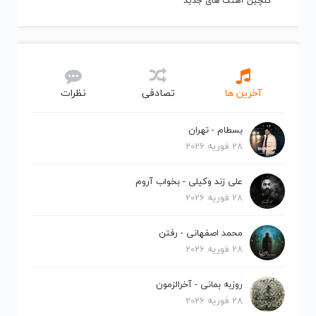
گلچین آهنگ های جدید
آخرین ها
تصادفی
نظرات
بسطام - تهران
28 فوریه 2026
علی زند وکیلی - بخواب آروم
28 فوریه 2026
محمد اصفهانی - رفتن
28 فوریه 2026
روزبه بمانی - آخرالزمون
28 فوریه 2026