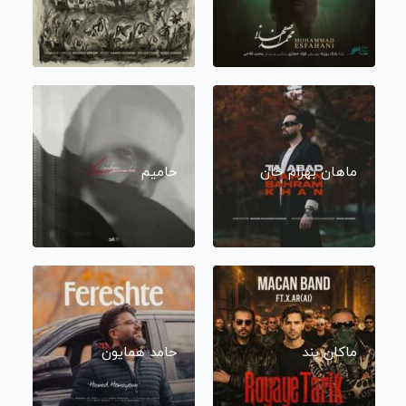
ماهان بهرام خان
حامیم
ماکان بند
حامد همایون