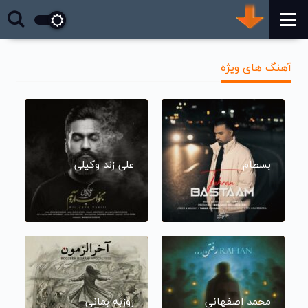
آهنگ های ویژه
بسطام
علی زند وکیلی
محمد اصفهانی
روزبه بمانی