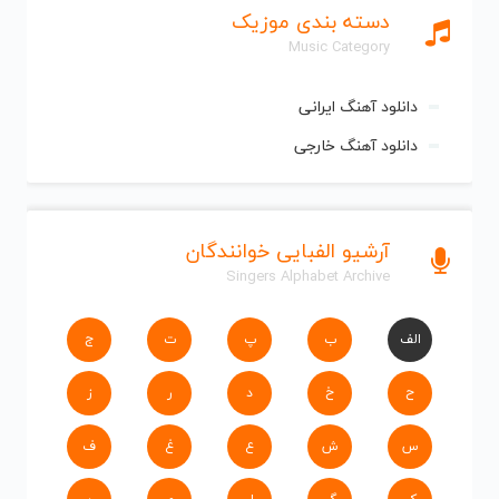
دسته بندی موزیک
Music Category
دانلود آهنگ ایرانی
دانلود آهنگ خارجی
آرشیو الفبایی خوانندگان
Singers Alphabet Archive
الف
ب
پ
ت
ج
ح
خ
د
ر
ز
س
ش
ع
غ
ف