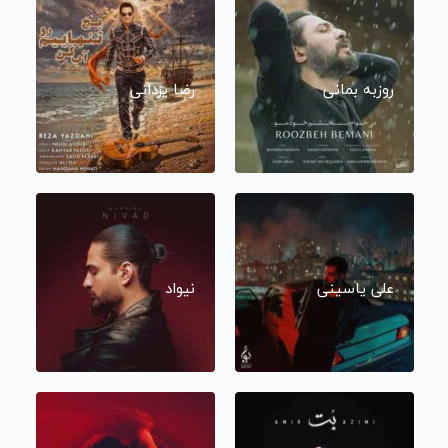
روزبه بمانی
رضا یزدانی
علی یاسینی
نیواد