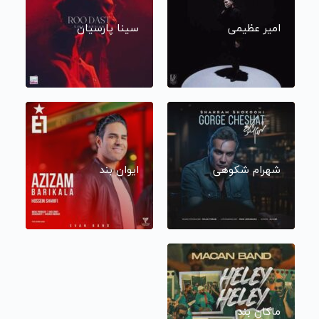
امیر عظیمی
سینا پارسیان
شهرام شکوهی
ایوان بند
ماکان بند