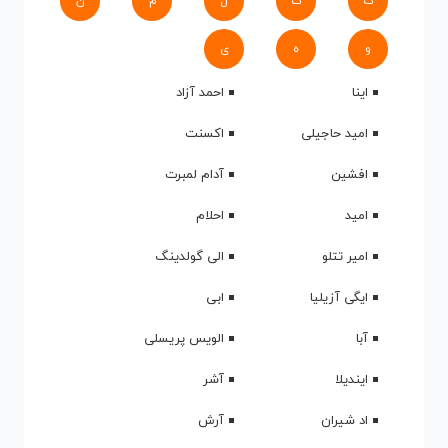
ک
گ
ل
م
ن
و
ه
ی
اینا
احمد آزاد
امید حاجیلی
اکسنت
افشین
آدام لمبرت
امید
احلام
امیر تتلو
الی گولدینگ
ایگی آزیلیا
ابی
آبا
الویس پریسلی
ایندیلا
آشر
اد شیران
آرش