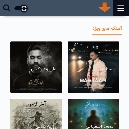
آهنگ های ویژه
بسطام
علی زند وکیلی
محمد اصفهانی
روزبه بمانی