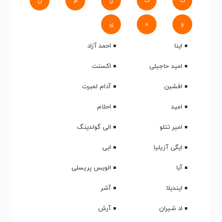
ک
گ
ل
م
ن
و
ه
ی
اینا
احمد آزاد
امید حاجیلی
اکسنت
افشین
آدام لمبرت
امید
احلام
امیر تتلو
الی گولدینگ
ایگی آزیلیا
ابی
آبا
الویس پریسلی
ایندیلا
آشر
اد شیران
آرش