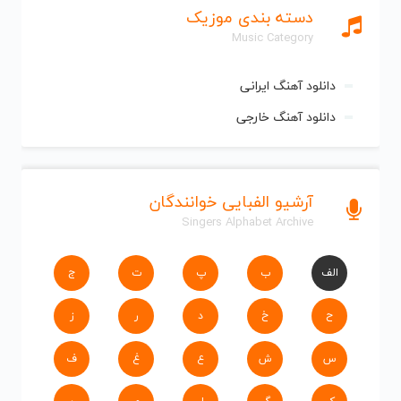
دسته بندی موزیک
Music Category
دانلود آهنگ ایرانی
دانلود آهنگ خارجی
آرشیو الفبایی خوانندگان
Singers Alphabet Archive
الف
ب
پ
ت
ج
ح
خ
د
ر
ز
س
ش
ع
غ
ف