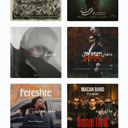
ماهان بهرام خان
حامیم
ماکان بند
حامد همایون