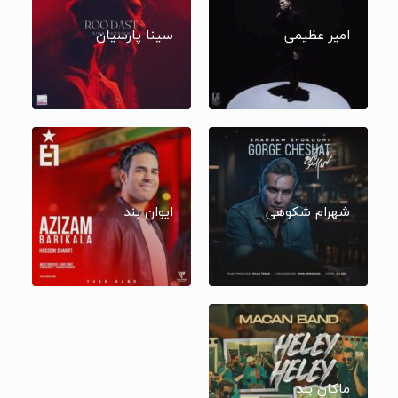
امیر عظیمی
سینا پارسیان
شهرام شکوهی
ایوان بند
ماکان بند