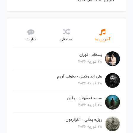
گلچین آهنگ های جدید
آخرین ها
تصادفی
نظرات
بسطام - تهران
28 فوریه 2026
علی زند وکیلی - بخواب آروم
28 فوریه 2026
محمد اصفهانی - رفتن
28 فوریه 2026
روزبه بمانی - آخرالزمون
28 فوریه 2026