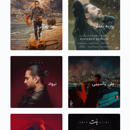
روزبه بمانی
رضا یزدانی
علی یاسینی
نیواد