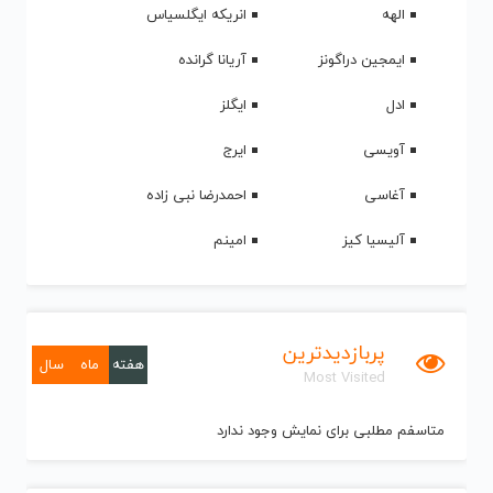
الهه
انریکه ایگلسیاس
ایمجین دراگونز
آریانا گرانده
ادل
ایگلز
آویسی
ایرج
آغاسی
احمدرضا نبی زاده
آلیسیا کیز
امینم
پربازدیدترین
هفته
ماه
سال
Most Visited
متاسفم مطلبی برای نمایش وجود ندارد