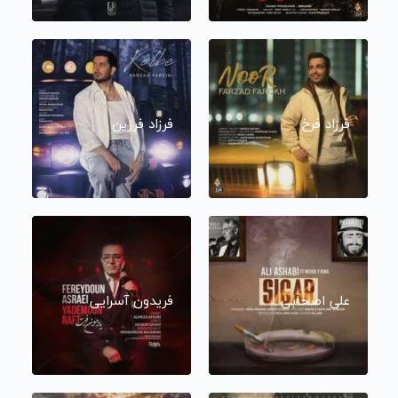
فرزاد فرخ
فرزاد فرزین
علی اصحابی
فریدون آسرایی