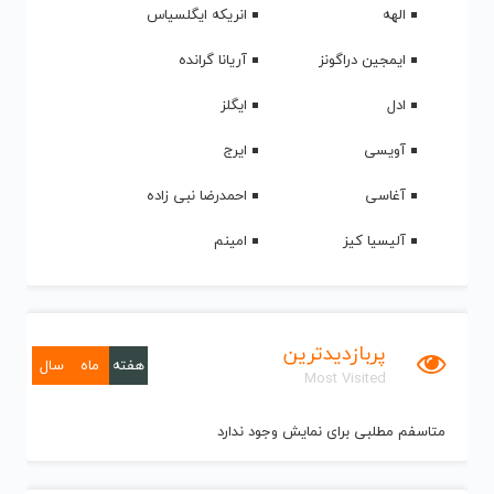
الهه
انریکه ایگلسیاس
ایمجین دراگونز
آریانا گرانده
ادل
ایگلز
آویسی
ایرج
آغاسی
احمدرضا نبی زاده
آلیسیا کیز
امینم
پربازدیدترین
هفته
ماه
سال
Most Visited
متاسفم مطلبی برای نمایش وجود ندارد