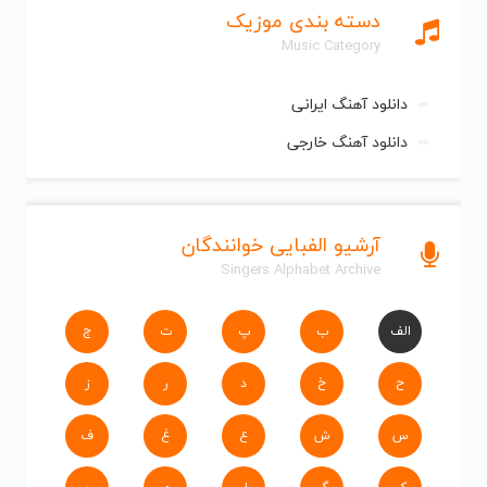
دسته بندی موزیک
Music Category
دانلود آهنگ ایرانی
دانلود آهنگ خارجی
آرشیو الفبایی خوانندگان
Singers Alphabet Archive
الف
ب
پ
ت
ج
ح
خ
د
ر
ز
س
ش
ع
غ
ف