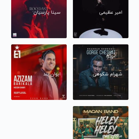
امیر عظیمی
سینا پارسیان
شهرام شکوهی
ایوان بند
ماکان بند