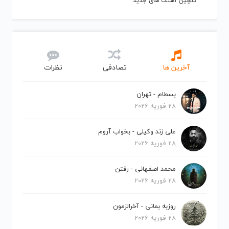
گلچین آهنگ های جدید
آخرین ها
تصادفی
نظرات
بسطام - تهران
28 فوریه 2026
علی زند وکیلی - بخواب آروم
28 فوریه 2026
محمد اصفهانی - رفتن
28 فوریه 2026
روزبه بمانی - آخرالزمون
28 فوریه 2026