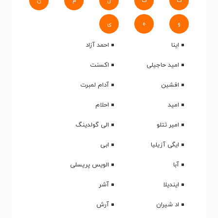
ک
گ
ل
م
ن
و
ه
ی
اینا
احمد آزاد
امید حاجیلی
اکسنت
افشین
آدام لمبرت
امید
احلام
امیر تتلو
الی گولدینگ
ایگی آزیلیا
ابی
آبا
الویس پریسلی
ایندیلا
آشر
اد شیران
آرش