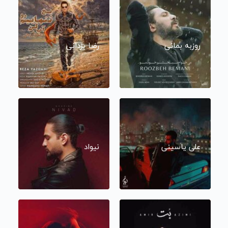
روزبه بمانی
رضا یزدانی
علی یاسینی
نیواد