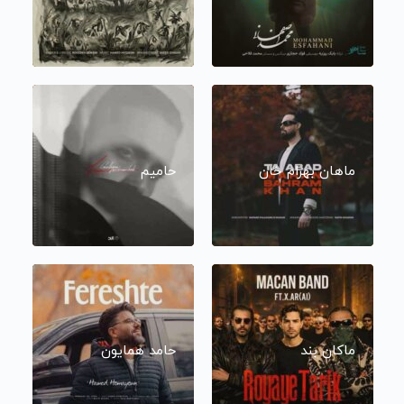
ماهان بهرام خان
حامیم
ماکان بند
حامد همایون