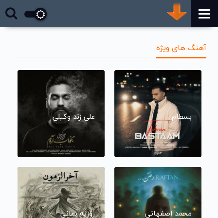
آهنگ های ویژه
بسطام
علی زند وکیلی
محمد اصفهانی
روزبه بمانی