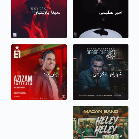
امیر عظیمی
سینا پارسیان
شهرام شکوهی
ایوان بند
ماکان بند