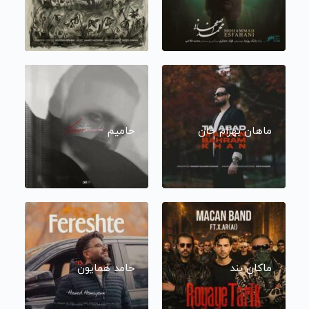
ماهان بهرام خان
حامیم
ماکان بند
حامد همایون