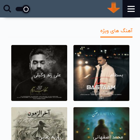
آهنگ های ویژه
بسطام
علی زند وکیلی
محمد اصفهانی
روزبه بمانی