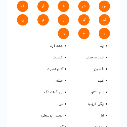
س
ش
ع
غ
ف
ک
گ
ل
م
ن
و
ه
ی
اینا
احمد آزاد
امید حاجیلی
اکسنت
افشین
آدام لمبرت
امید
احلام
امیر تتلو
الی گولدینگ
ایگی آزیلیا
ابی
آبا
الویس پریسلی