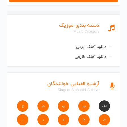
دسته بندی موزیک
Music Category
دانلود آهنگ ایرانی
دانلود آهنگ خارجی
آرشیو الفبایی خوانندگان
Singers Alphabet Archive
الف
ب
پ
ت
ج
ح
خ
د
ر
ز