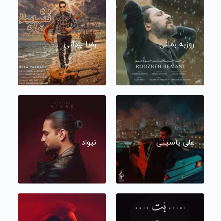
روزبه بمانی
رضا یزدانی
علی یاسینی
نیواد