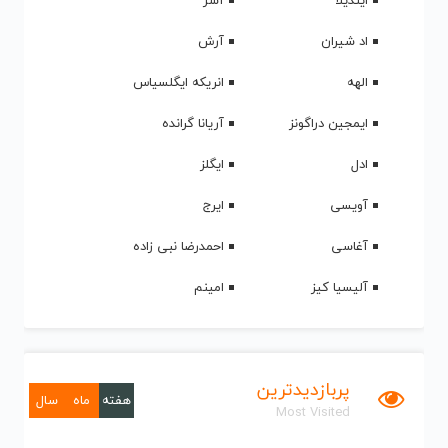
ایندیلا
آشر
اد شیران
آرش
الهه
انریکه ایگلسیاس
ایمجین دراگونز
آریانا گرانده
ادل
ایگلز
آویسی
ایرج
آغاسی
احمدرضا نبی زاده
آلیسیا کیز
امینم
پربازدیدترین
هفته
ماه
سال
Most Visited