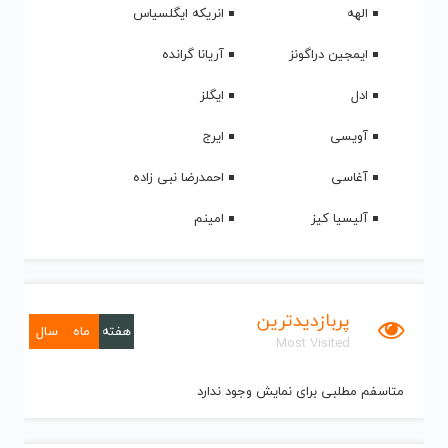
الهه
انریکه ایگلسیاس
ایمجین دراگونز
آریانا گرانده
ادل
ایگلز
آویسی
ایرج
آغاسی
احمدرضا نبی زاده
آلیسیا کیز
امینم
پربازدیدترین
هفته
ماه
سال
Most Visited
متاسفم مطلبی برای نمایش وجود ندارد