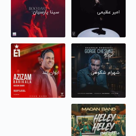
امیر عظیمی
سینا پارسیان
شهرام شکوهی
ایوان بند
ماکان بند