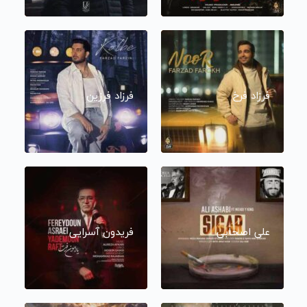
فرزاد فرخ
فرزاد فرزین
علی اصحابی
فریدون آسرایی