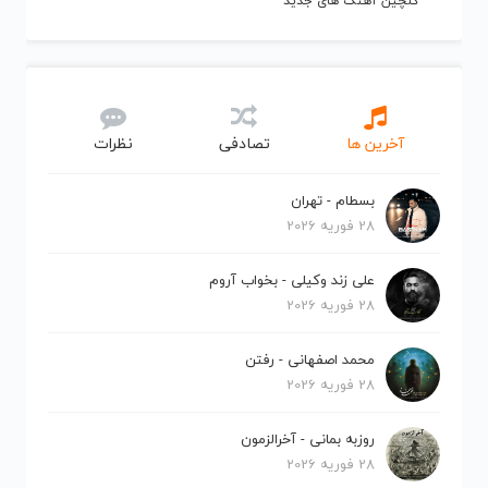
گلچین آهنگ های جدید
آخرین ها
تصادفی
نظرات
بسطام - تهران
28 فوریه 2026
علی زند وکیلی - بخواب آروم
28 فوریه 2026
محمد اصفهانی - رفتن
28 فوریه 2026
روزبه بمانی - آخرالزمون
28 فوریه 2026