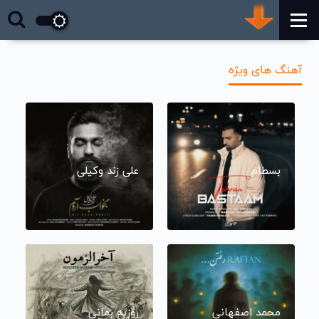
آهنگ های ویژه
بسطام
علی زند وکیلی
محمد اصفهانی
روزبه بمانی