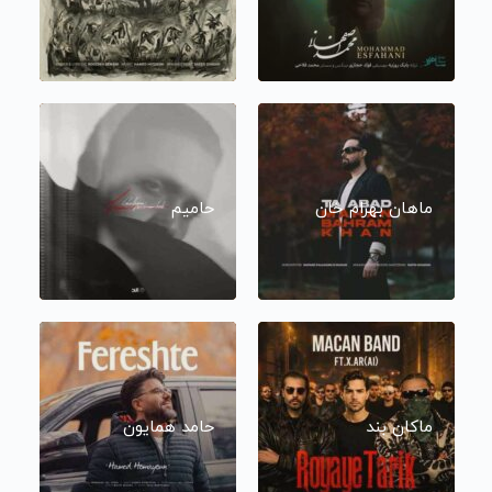
ماهان بهرام خان
حامیم
ماکان بند
حامد همایون