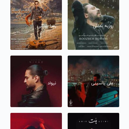
روزبه بمانی
رضا یزدانی
علی یاسینی
نیواد