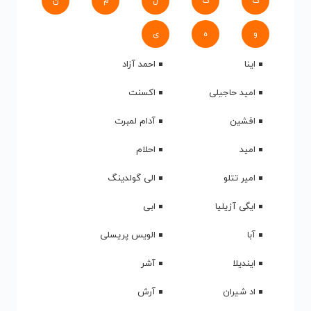
ک
گ
ل
م
ن
و
ه
ی
اینا
احمد آزاد
امید حاجیلی
اکسنت
افشین
آدام لمبرت
امید
احلام
امیر تتلو
الی گولدینگ
ایگی آزیلیا
ابی
آبا
الویس پریسلی
ایندیلا
آشر
اد شیران
آرش