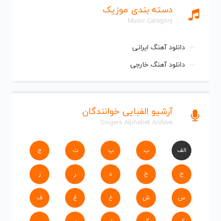
دسته بندی موزیک
Music Category
دانلود آهنگ ایرانی
دانلود آهنگ خارجی
آرشیو الفبایی خوانندگان
Singers Alphabet Archive
الف
ب
پ
ت
ج
ح
خ
د
ر
ز
س
ش
ع
غ
ف