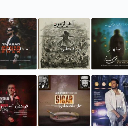
د اصفهانی
روزبه بمانی
ماهان بهرام خا
د فرزین
علی اصحابی
فریدون آسرایی