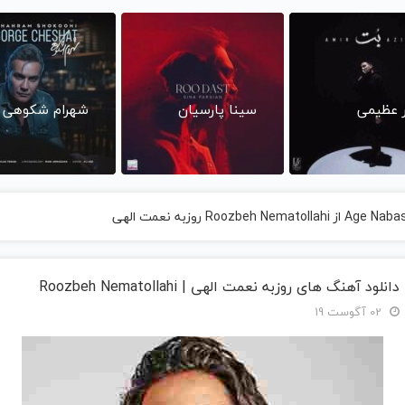
ر عظیمی
سینا پارسیان
شهرام شکوهی
دانلود آهنگ های روزبه نعمت الهی | Roozbeh Nematollahi
02 آگوست 19