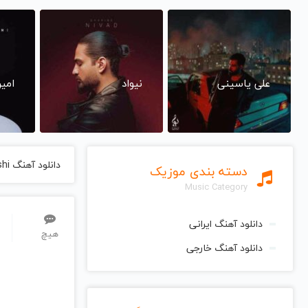
علی یاسینی
نیواد
امی
دانلود آهنگ Age Nabashi از Roozbeh Nematollahi روزبه نعمت الهی
دسته بندی موزیک
Music Category
دانلود آهنگ ایرانی
هیچ
دانلود آهنگ خارجی