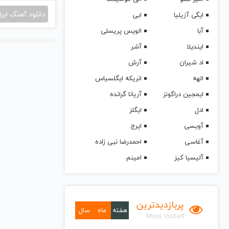
دانلود آهنگ ایرا
ایگی آزیلیا
ابی
آبا
الویس پریسلی
ایندیلا
آشر
اد شیران
آرش
الهه
انریکه ایگلسیاس
ایمجین دراگونز
آریانا گرانده
ادل
ایگلز
آویسی
ایرج
آغاسی
احمدرضا نبی زاده
آلیسیا کیز
امینم
پربازدیدترین
هفته
ماه
سال
Most Visited