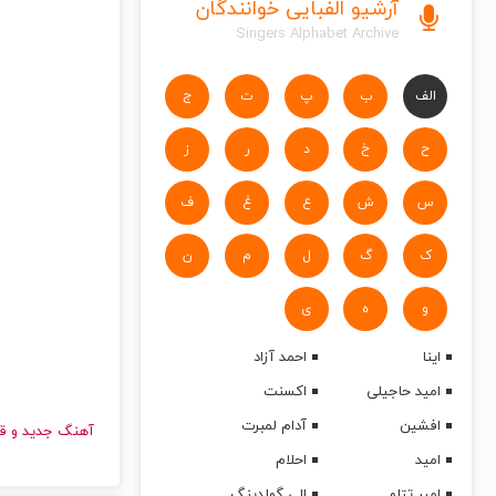
آرشیو الفبایی خوانندگان
Singers Alphabet Archive
الف
ب
پ
ت
ج
ح
خ
د
ر
ز
س
ش
ع
غ
ف
ک
گ
ل
م
ن
و
ه
ی
اینا
احمد آزاد
امید حاجیلی
اکسنت
افشین
آدام لمبرت
آهنگ جدید
امید
احلام
امیر تتلو
الی گولدینگ