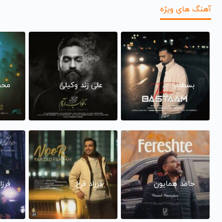
آهنگ های ویژه
بسطام
علی زند وکیلی
محم
حامد همایون
فرزاد فرخ
فرزا