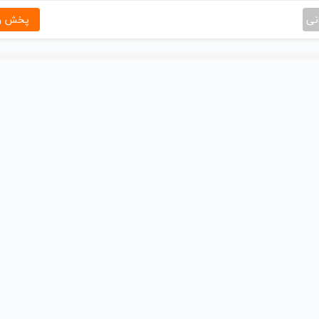
نی
پخش و 