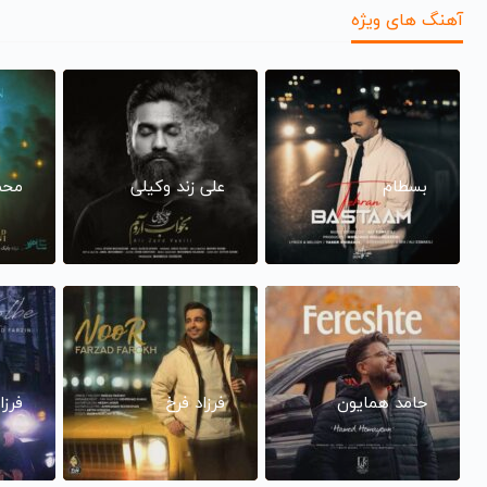
آهنگ های ویژه
بسطام
علی زند وکیلی
محم
حامد همایون
فرزاد فرخ
فرزا