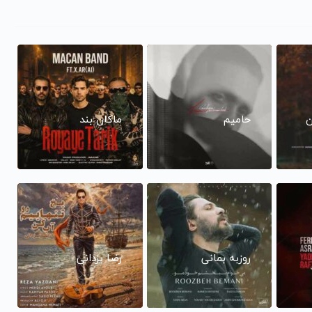
ن
حامیم
ماکان بند
روزبه بمانی
رضا یزدانی