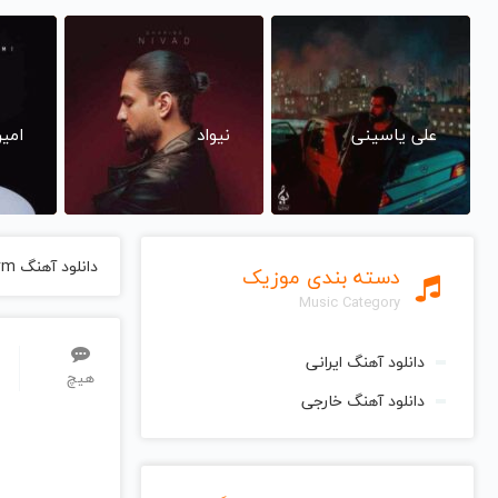
علی یاسینی
نیواد
امی
دانلود آهنگ After The Storm از Norman Brown نورمن براون
دسته بندی موزیک
Music Category
دانلود آهنگ ایرانی
هیچ
دانلود آهنگ خارجی