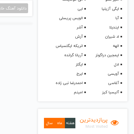
دانلود آهنگ خا
ایگی آزیلیا
ابی
آبا
الویس پریسلی
ایندیلا
آشر
اد شیران
آرش
الهه
انریکه ایگلسیاس
ایمجین دراگونز
آریانا گرانده
ادل
ایگلز
آویسی
ایرج
آغاسی
احمدرضا نبی زاده
آلیسیا کیز
امینم
پربازدیدترین
هفته
ماه
سال
Most Visited