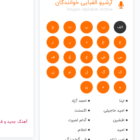
آرشیو الفبایی خوانندگان
Singers Alphabet Archive
الف
ب
پ
ت
ج
ح
خ
د
ر
ز
س
ش
ع
غ
ف
ک
گ
ل
م
ن
و
ه
ی
اینا
احمد آزاد
امید حاجیلی
اکسنت
افشین
آدام لمبرت
آهنگ جدید
امید
احلام
امیر تتلو
الی گولدینگ