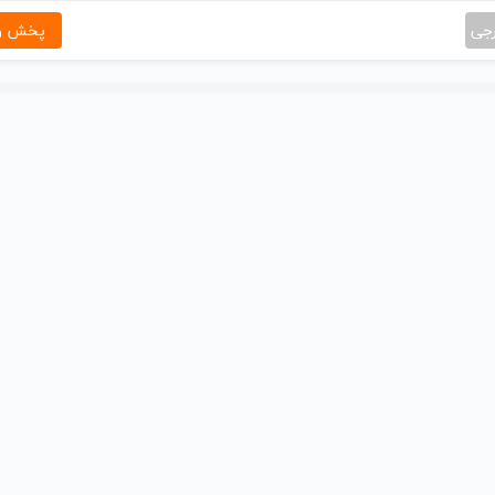
رجی
پخش و 