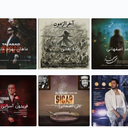
د اصفهانی
روزبه بمانی
ماهان بهرام خا
د فرزین
علی اصحابی
فریدون آسرایی