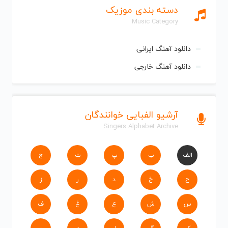
دسته بندی موزیک
Music Category
دانلود آهنگ ایرانی
دانلود آهنگ خارجی
آرشیو الفبایی خوانندگان
Singers Alphabet Archive
الف
ب
پ
ت
ج
ح
خ
د
ر
ز
س
ش
ع
غ
ف