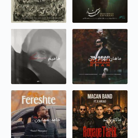
ماهان بهرام خان
حامیم
ماکان بند
حامد همایون