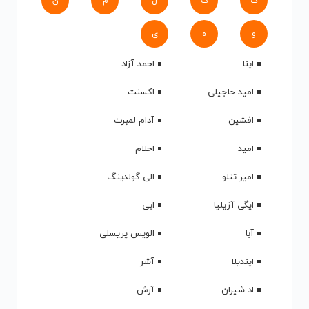
ک
گ
ل
م
ن
و
ه
ی
اینا
احمد آزاد
امید حاجیلی
اکسنت
افشین
آدام لمبرت
امید
احلام
امیر تتلو
الی گولدینگ
ایگی آزیلیا
ابی
آبا
الویس پریسلی
ایندیلا
آشر
اد شیران
آرش