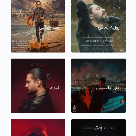
روزبه بمانی
رضا یزدانی
علی یاسینی
نیواد