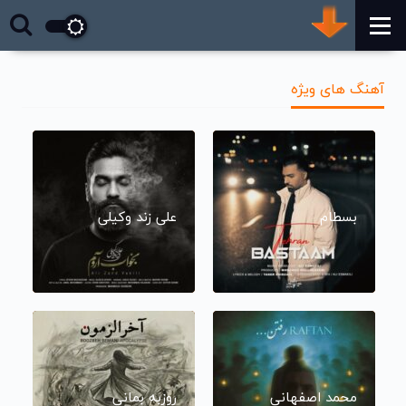
آهنگ های ویژه
بسطام
علی زند وکیلی
محمد اصفهانی
روزبه بمانی