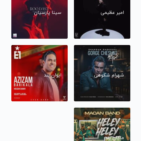
امیر عظیمی
سینا پارسیان
شهرام شکوهی
ایوان بند
ماکان بند