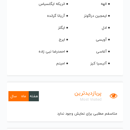
الهه
انریکه ایگلسیاس
ایمجین دراگونز
آریانا گرانده
ادل
ایگلز
آویسی
ایرج
آغاسی
احمدرضا نبی زاده
آلیسیا کیز
امینم
پربازدیدترین
هفته
ماه
سال
Most Visited
متاسفم مطلبی برای نمایش وجود ندارد