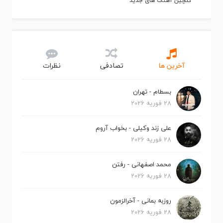
گلچین آهنگ های جدید
آخرین ها
تصادفی
نظرات
بسطام - تهران
28 فوریه 2026
علی زند وکیلی - بخواب آروم
28 فوریه 2026
محمد اصفهانی - رفتن
28 فوریه 2026
روزبه بمانی - آخرالزمون
28 فوریه 2026