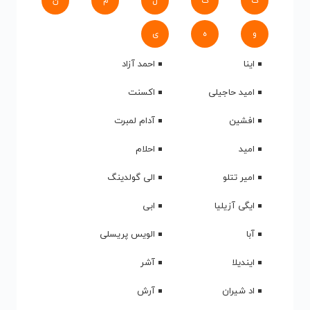
ک
گ
ل
م
ن
و
ه
ی
اینا
احمد آزاد
امید حاجیلی
اکسنت
افشین
آدام لمبرت
امید
احلام
امیر تتلو
الی گولدینگ
ایگی آزیلیا
ابی
آبا
الویس پریسلی
ایندیلا
آشر
اد شیران
آرش