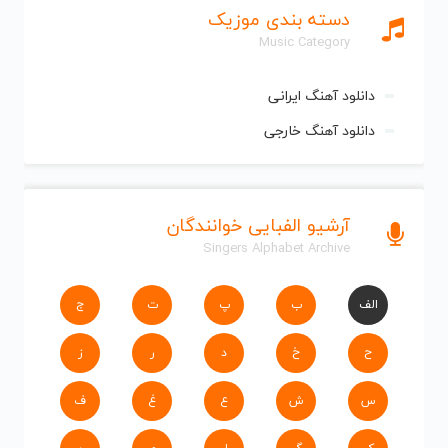
دسته بندی موزیک
Music Category
دانلود آهنگ ایرانی
دانلود آهنگ خارجی
آرشیو الفبایی خوانندگان
Singers Alphabet Archive
الف
ب
پ
ت
ج
ح
خ
د
ر
ز
س
ش
ع
غ
ف