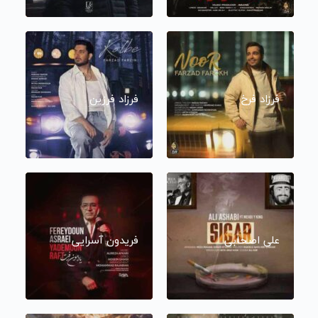
فرزاد فرخ
فرزاد فرزین
علی اصحابی
فریدون آسرایی