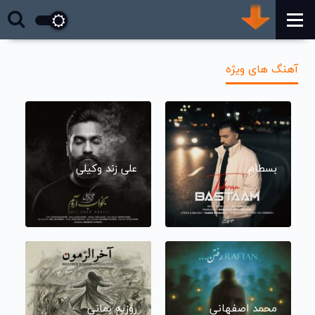
آهنگ های ویژه
بسطام
علی زند وکیلی
محمد اصفهانی
روزبه بمانی