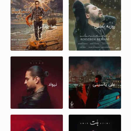
روزبه بمانی
رضا یزدانی
علی یاسینی
نیواد