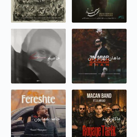
ماهان بهرام خان
حامیم
ماکان بند
حامد همایون