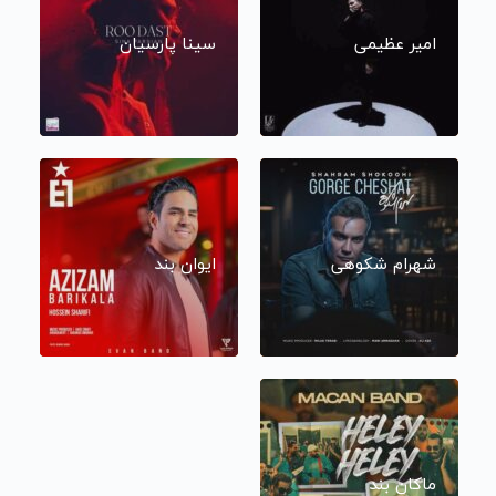
امیر عظیمی
سینا پارسیان
شهرام شکوهی
ایوان بند
ماکان بند