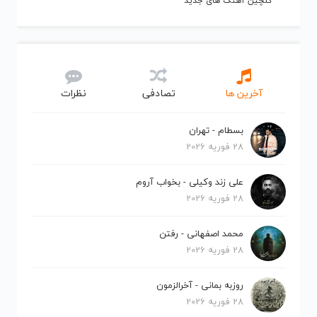
گلچین آهنگ های جدید
آخرین ها
تصادفی
نظرات
بسطام - تهران
28 فوریه 2026
علی زند وکیلی - بخواب آروم
28 فوریه 2026
محمد اصفهانی - رفتن
28 فوریه 2026
روزبه بمانی - آخرالزمون
28 فوریه 2026