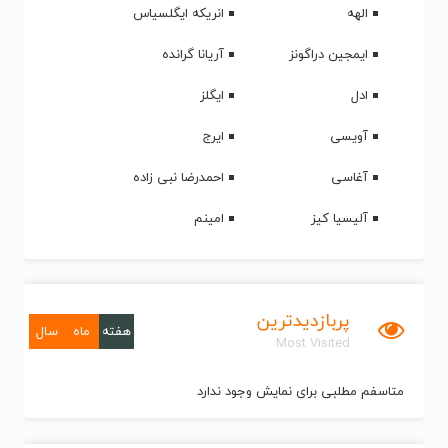
الهه
انریکه ایگلسیاس
ایمجین دراگونز
آریانا گرانده
ادل
ایگلز
آویسی
ایرج
آغاسی
احمدرضا نبی زاده
آلیسیا کیز
امینم
پربازدیدترین
هفته
ماه
سال
Most Visited
متاسفم مطلبی برای نمایش وجود ندارد