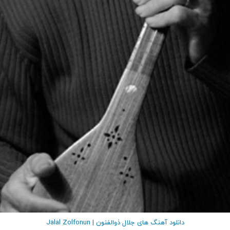
دانلود آهنگ های جلال ذوالفنون | Jalal Zolfonun