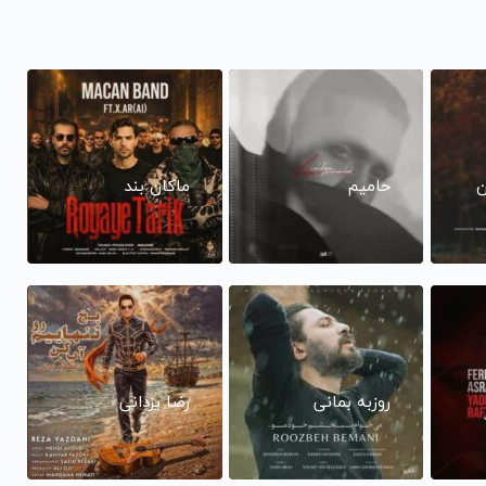
ن
حامیم
ماکان بند
روزبه بمانی
رضا یزدانی