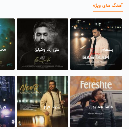
آهنگ های ویژه
بسطام
علی زند وکیلی
محم
حامد همایون
فرزاد فرخ
فرزا