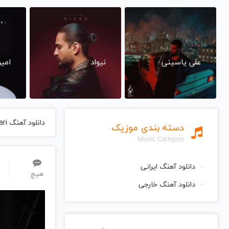
علی یاسینی
نیواد
امی
دانلود آهنگ Afshari از Jalal Zolfonun جلال ذوالفنون
دسته بندی موزیک
Music Category
دانلود آهنگ ایرانی
هیچ
دانلود آهنگ خارجی