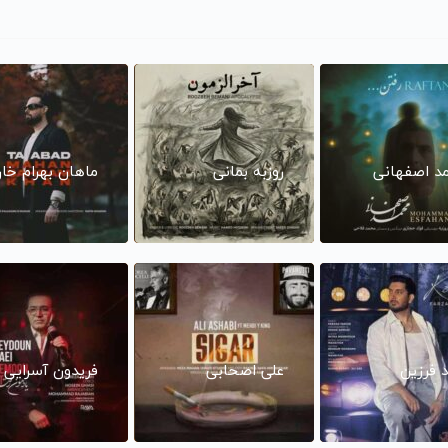
د اصفهانی
روزبه بمانی
ماهان بهرام خا
د فرزین
علی اصحابی
فریدون آسرایی