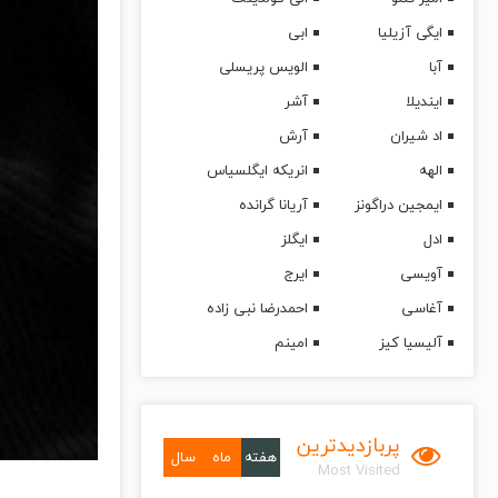
ایگی آزیلیا
ابی
آبا
الویس پریسلی
ایندیلا
آشر
اد شیران
آرش
الهه
انریکه ایگلسیاس
ایمجین دراگونز
آریانا گرانده
ادل
ایگلز
آویسی
ایرج
آغاسی
احمدرضا نبی زاده
آلیسیا کیز
امینم
پربازدیدترین
هفته
ماه
سال
Most Visited