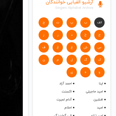
آرشیو الفبایی خوانندگان
Singers Alphabet Archive
الف
ب
پ
ت
ج
ح
خ
د
ر
ز
س
ش
ع
غ
ف
ک
گ
ل
م
ن
و
ه
ی
اینا
احمد آزاد
امید حاجیلی
اکسنت
افشین
آدام لمبرت
امید
احلام
امیر تتلو
الی گولدینگ