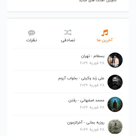
گلچین آهنگ های جدید
آخرین ها
تصادفی
نظرات
بسطام - تهران
28 فوریه 2026
علی زند وکیلی - بخواب آروم
28 فوریه 2026
محمد اصفهانی - رفتن
28 فوریه 2026
روزبه بمانی - آخرالزمون
28 فوریه 2026