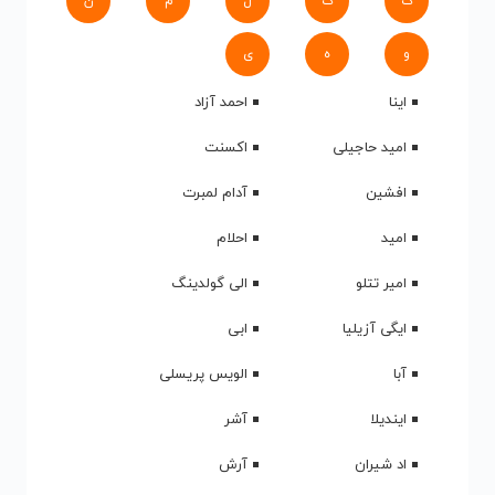
ک
گ
ل
م
ن
و
ه
ی
اینا
احمد آزاد
امید حاجیلی
اکسنت
افشین
آدام لمبرت
امید
احلام
امیر تتلو
الی گولدینگ
ایگی آزیلیا
ابی
آبا
الویس پریسلی
ایندیلا
آشر
اد شیران
آرش