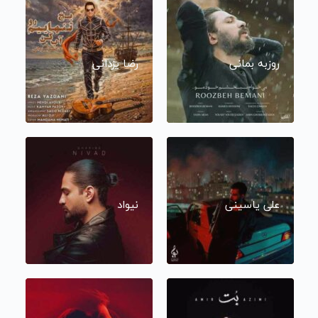
روزبه بمانی
رضا یزدانی
علی یاسینی
نیواد