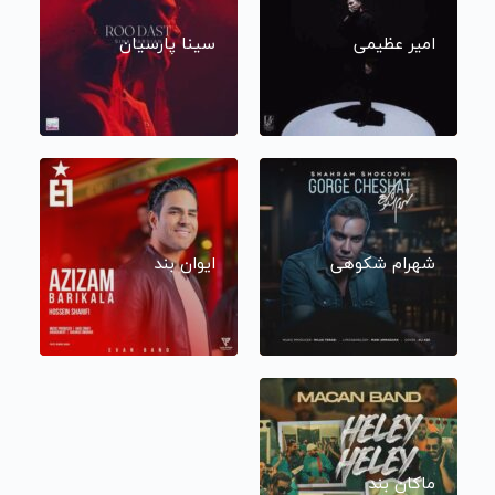
امیر عظیمی
سینا پارسیان
شهرام شکوهی
ایوان بند
ماکان بند