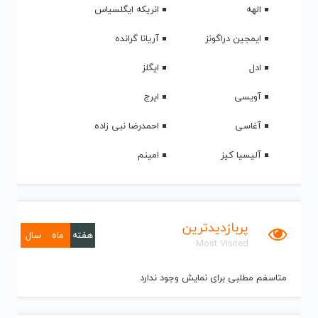
الهه
انریکه ایگلسیاس
ایمجین دراگونز
آریانا گرانده
ادل
ایگلز
آویسی
ایرج
آغاسی
احمدرضا نبی زاده
آلیسیا کیز
امینم
پربازدیدترین
هفته
ماه
سال
Most Visited
متاسفم مطلبی برای نمایش وجود ندارد