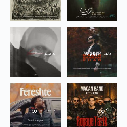
ماهان بهرام خان
حامیم
ماکان بند
حامد همایون