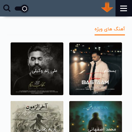
آهنگ های ویژه
بسطام
علی زند وکیلی
محمد اصفهانی
روزبه بمانی