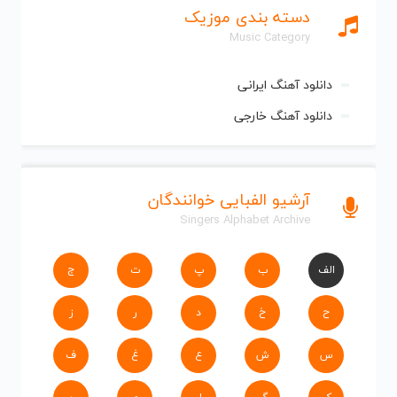
دسته بندی موزیک
Music Category
دانلود آهنگ ایرانی
دانلود آهنگ خارجی
آرشیو الفبایی خوانندگان
Singers Alphabet Archive
الف
ب
پ
ت
ج
ح
خ
د
ر
ز
س
ش
ع
غ
ف