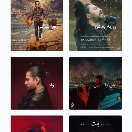
روزبه بمانی
رضا یزدانی
علی یاسینی
نیواد