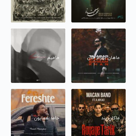
ماهان بهرام خان
حامیم
ماکان بند
حامد همایون