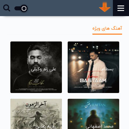
آهنگ های ویژه
بسطام
علی زند وکیلی
محمد اصفهانی
روزبه بمانی