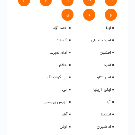
ک
گ
ل
م
ن
و
ه
ی
اینا
احمد آزاد
امید حاجیلی
اکسنت
افشین
آدام لمبرت
امید
احلام
امیر تتلو
الی گولدینگ
ایگی آزیلیا
ابی
آبا
الویس پریسلی
ایندیلا
آشر
اد شیران
آرش