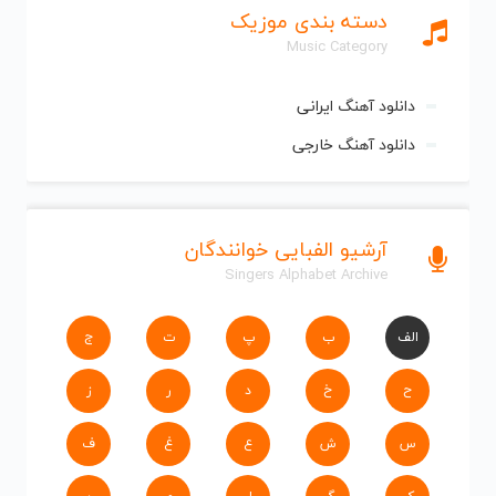
دسته بندی موزیک
Music Category
دانلود آهنگ ایرانی
دانلود آهنگ خارجی
آرشیو الفبایی خوانندگان
Singers Alphabet Archive
الف
ب
پ
ت
ج
ح
خ
د
ر
ز
س
ش
ع
غ
ف