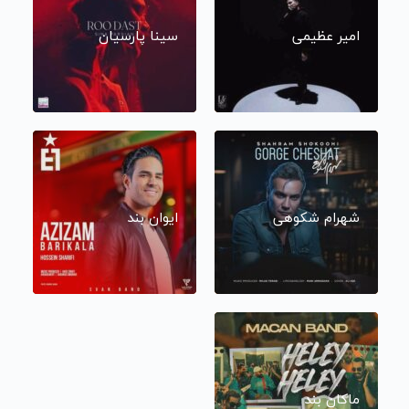
امیر عظیمی
سینا پارسیان
شهرام شکوهی
ایوان بند
ماکان بند