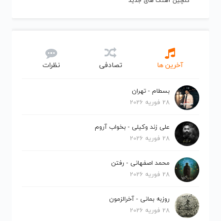
گلچین آهنگ های جدید
آخرین ها
تصادفی
نظرات
بسطام - تهران
28 فوریه 2026
علی زند وکیلی - بخواب آروم
28 فوریه 2026
محمد اصفهانی - رفتن
28 فوریه 2026
روزبه بمانی - آخرالزمون
28 فوریه 2026