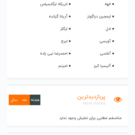
الهه
انریکه ایگلسیاس
ایمجین دراگونز
آریانا گرانده
ادل
ایگلز
آویسی
ایرج
آغاسی
احمدرضا نبی زاده
آلیسیا کیز
امینم
پربازدیدترین
هفته
ماه
سال
Most Visited
متاسفم مطلبی برای نمایش وجود ندارد