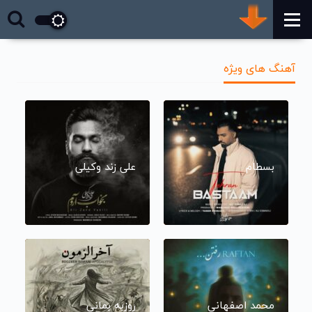
آهنگ های ویژه
بسطام
علی زند وکیلی
محمد اصفهانی
روزبه بمانی