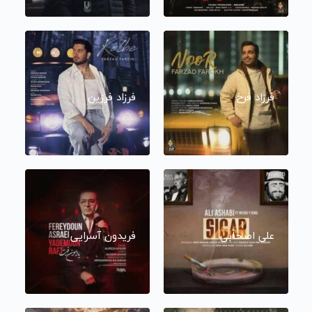
فرزاد فرخ
فرزاد فرزین
علی اصحابی
فریدون آسرایی