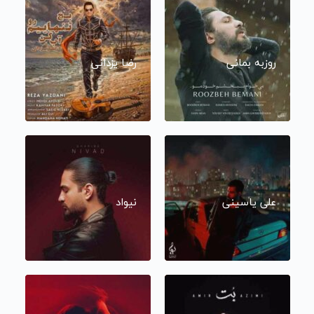
روزبه بمانی
رضا یزدانی
علی یاسینی
نیواد