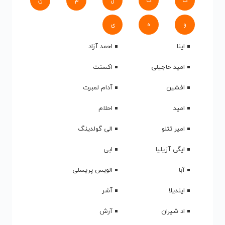
ک
گ
ل
م
ن
و
ه
ی
اینا
احمد آزاد
امید حاجیلی
اکسنت
افشین
آدام لمبرت
امید
احلام
امیر تتلو
الی گولدینگ
ایگی آزیلیا
ابی
آبا
الویس پریسلی
ایندیلا
آشر
اد شیران
آرش