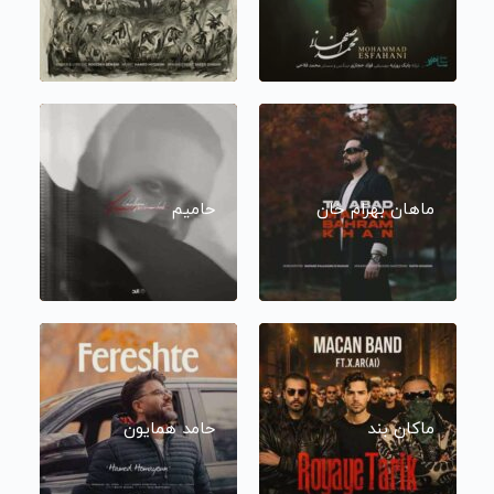
ماهان بهرام خان
حامیم
ماکان بند
حامد همایون