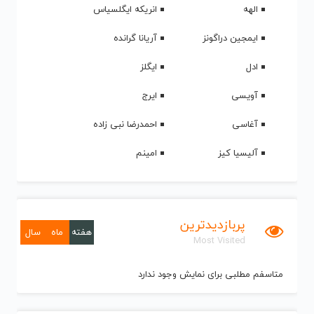
الهه
انریکه ایگلسیاس
ایمجین دراگونز
آریانا گرانده
ادل
ایگلز
آویسی
ایرج
آغاسی
احمدرضا نبی زاده
آلیسیا کیز
امینم
پربازدیدترین
هفته
ماه
سال
Most Visited
متاسفم مطلبی برای نمایش وجود ندارد