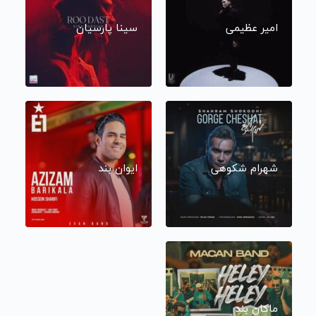
امیر عظیمی
سینا پارسیان
شهرام شکوهی
ایوان بند
ماکان بند