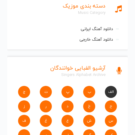
دسته بندی موزیک
Music Category
دانلود آهنگ ایرانی
دانلود آهنگ خارجی
آرشیو الفبایی خوانندگان
Singers Alphabet Archive
الف
ب
پ
ت
ج
ح
خ
د
ر
ز
س
ش
ع
غ
ف