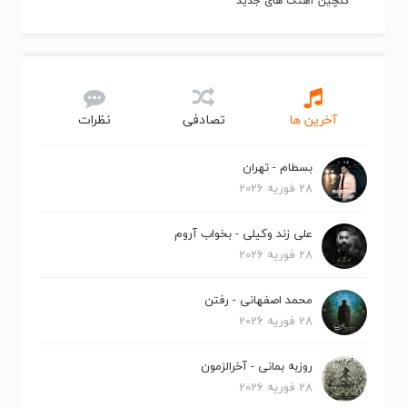
گلچین آهنگ های جدید
آخرین ها
تصادفی
نظرات
بسطام - تهران
28 فوریه 2026
علی زند وکیلی - بخواب آروم
28 فوریه 2026
محمد اصفهانی - رفتن
28 فوریه 2026
روزبه بمانی - آخرالزمون
28 فوریه 2026