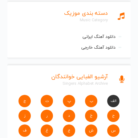
دسته بندی موزیک
Music Category
دانلود آهنگ ایرانی
دانلود آهنگ خارجی
آرشیو الفبایی خوانندگان
Singers Alphabet Archive
الف
ب
پ
ت
ج
ح
خ
د
ر
ز
س
ش
ع
غ
ف