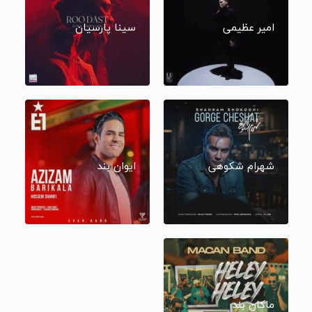
امیر عظیمی
سینا پارسیان
شهرام شکوهی
ایوان بند
ماکان بند