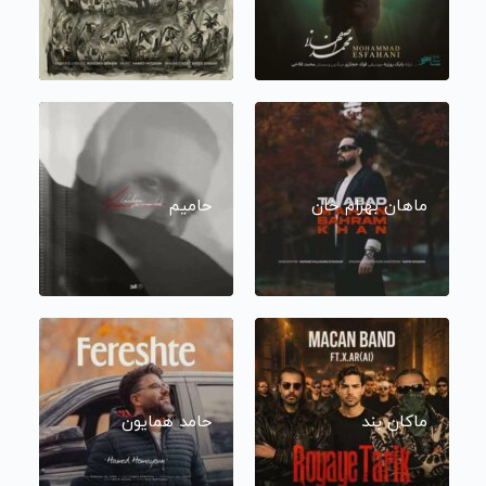
ماهان بهرام خان
حامیم
ماکان بند
حامد همایون