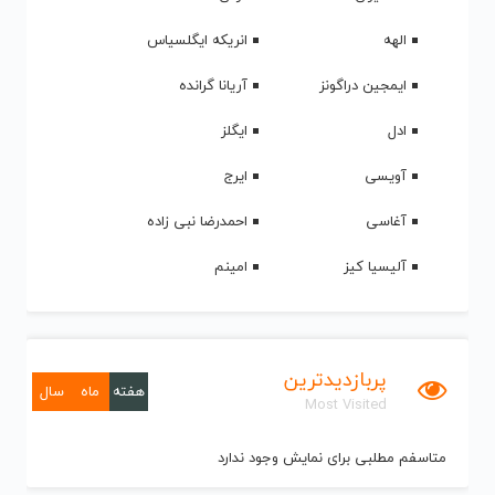
الهه
انریکه ایگلسیاس
ایمجین دراگونز
آریانا گرانده
ادل
ایگلز
آویسی
ایرج
آغاسی
احمدرضا نبی زاده
آلیسیا کیز
امینم
پربازدیدترین
هفته
ماه
سال
Most Visited
متاسفم مطلبی برای نمایش وجود ندارد