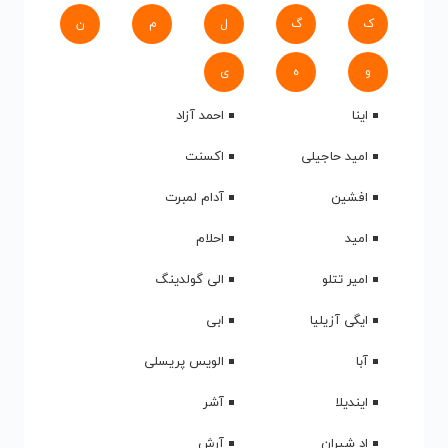
ک
گ
ل
م
ن
و
ه
ی
اینا
احمد آزاد
امید حاجیلی
اکسنت
افشین
آدام لمبرت
امید
احلام
امیر تتلو
الی گولدینگ
ایگی آزیلیا
ابی
آبا
الویس پریسلی
ایندیلا
آشر
اد شیران
آرش