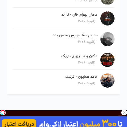
28 فوریه 2026
ماهان بهرام خان - تا ابد
1 ژانویه 2026
حامیم - قلبمو پس به من بده
1 ژانویه 2026
ماکان بند - رویای تاریک
1 ژانویه 2026
حامد همایون - فرشته
1 ژانویه 2026
کلیه حقوق برای نیلو موزیک محفوظ است.