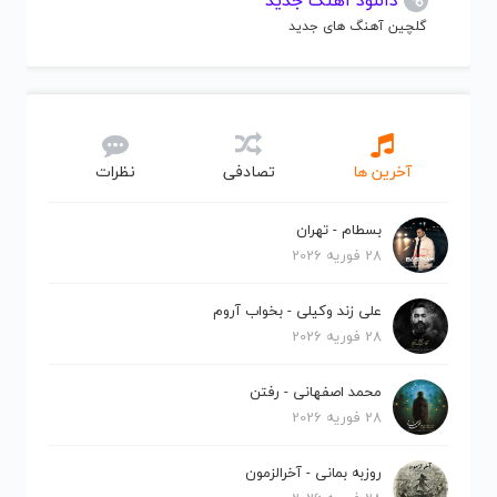
دانلود آهنگ جدید
گلچین آهنگ های جدید
آخرین ها
تصادفی
نظرات
بسطام - تهران
28 فوریه 2026
علی زند وکیلی - بخواب آروم
28 فوریه 2026
محمد اصفهانی - رفتن
28 فوریه 2026
روزبه بمانی - آخرالزمون