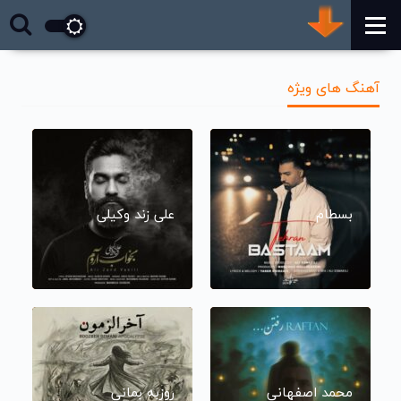
آهنگ های ویژه
بسطام
علی زند وکیلی
محمد اصفهانی
روزبه بمانی