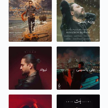
روزبه بمانی
رضا یزدانی
علی یاسینی
نیواد