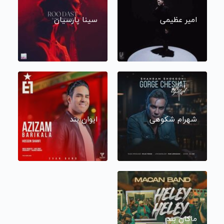
امیر عظیمی
سینا پارسیان
شهرام شکوهی
ایوان بند
ماکان بند