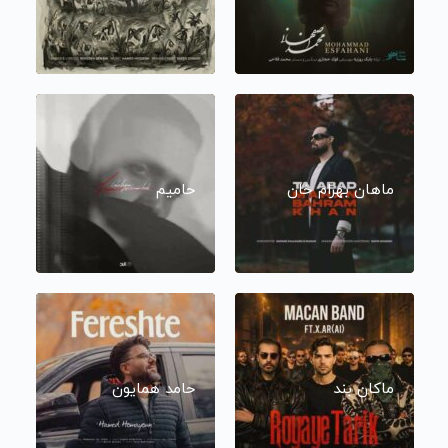
ماهان بهرام خان
حامیم
ماکان بند
حامد همایون