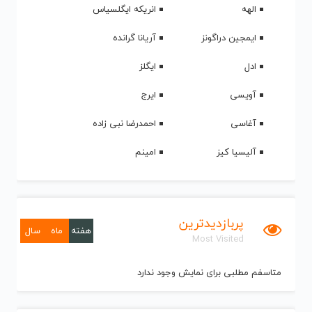
الهه
انریکه ایگلسیاس
ایمجین دراگونز
آریانا گرانده
ادل
ایگلز
آویسی
ایرج
آغاسی
احمدرضا نبی زاده
آلیسیا کیز
امینم
پربازدیدترین
هفته
ماه
سال
Most Visited
متاسفم مطلبی برای نمایش وجود ندارد