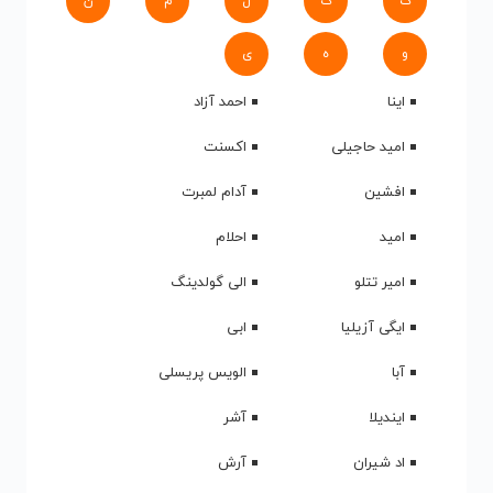
ک
گ
ل
م
ن
و
ه
ی
اینا
احمد آزاد
امید حاجیلی
اکسنت
افشین
آدام لمبرت
امید
احلام
امیر تتلو
الی گولدینگ
ایگی آزیلیا
ابی
آبا
الویس پریسلی
ایندیلا
آشر
اد شیران
آرش