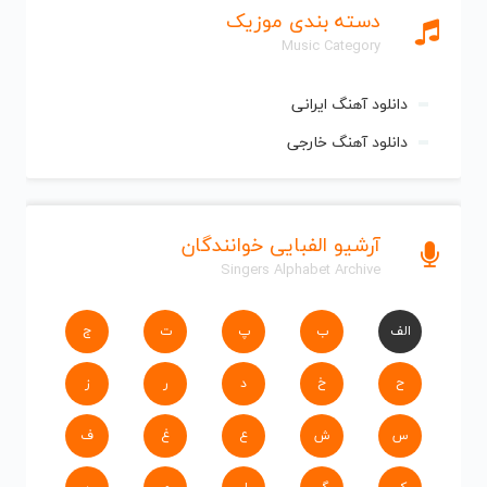
دسته بندی موزیک
Music Category
دانلود آهنگ ایرانی
دانلود آهنگ خارجی
آرشیو الفبایی خوانندگان
Singers Alphabet Archive
الف
ب
پ
ت
ج
ح
خ
د
ر
ز
س
ش
ع
غ
ف