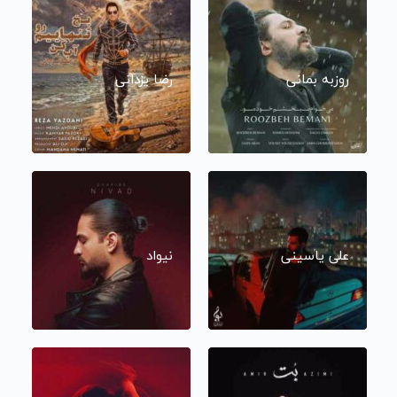
روزبه بمانی
رضا یزدانی
علی یاسینی
نیواد