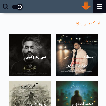
آهنگ های ویژه
بسطام
علی زند وکیلی
محمد اصفهانی
روزبه بمانی