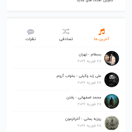
گلچین آهنگ های جدید
آخرین ها
تصادفی
نظرات
بسطام - تهران
28 فوریه 2026
علی زند وکیلی - بخواب آروم
28 فوریه 2026
محمد اصفهانی - رفتن
28 فوریه 2026
روزبه بمانی - آخرالزمون
28 فوریه 2026