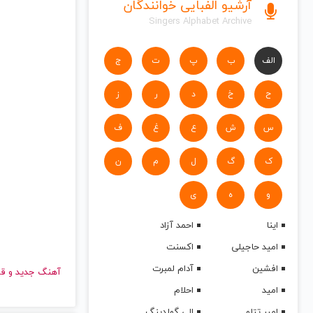
آرشیو الفبایی خوانندگان
Singers Alphabet Archive
الف
ب
پ
ت
ج
ح
خ
د
ر
ز
س
ش
ع
غ
ف
ک
گ
ل
م
ن
و
ه
ی
اینا
احمد آزاد
امید حاجیلی
اکسنت
افشین
آدام لمبرت
آهنگ جدید
امید
احلام
امیر تتلو
الی گولدینگ