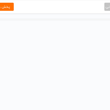
نی
پخش و 