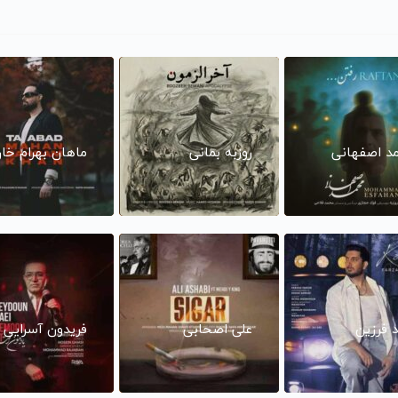
د اصفهانی
روزبه بمانی
ماهان بهرام خا
د فرزین
علی اصحابی
فریدون آسرایی