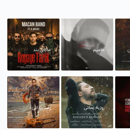
ن
حامیم
ماکان بند
روزبه بمانی
رضا یزدانی