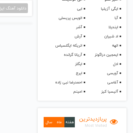
دانلود آهنگ ایرا
ایگی آزیلیا
ابی
آبا
الویس پریسلی
ایندیلا
آشر
اد شیران
آرش
الهه
انریکه ایگلسیاس
ایمجین دراگونز
آریانا گرانده
ادل
ایگلز
آویسی
ایرج
آغاسی
احمدرضا نبی زاده
آلیسیا کیز
امینم
پربازدیدترین
هفته
ماه
سال
Most Visited