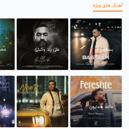
آهنگ های ویژه
بسطام
علی زند وکیلی
محم
حامد همایون
فرزاد فرخ
فرزا